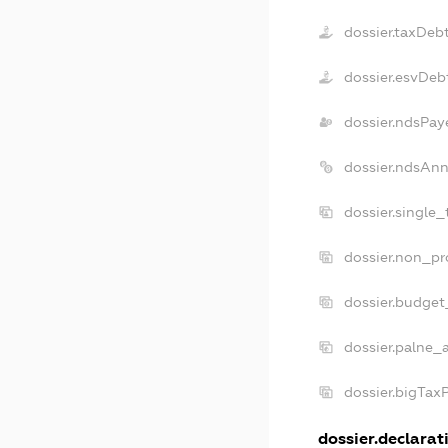
dossier.taxDeb
dossier.esvDeb
dossier.ndsPay
dossier.ndsAnn
dossier.single
dossier.non_pr
dossier.budget
dossier.palne_
dossier.bigTax
dossier.declarati