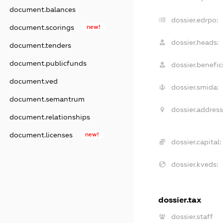
document.balances
dossier.edrpo:
document.scorings
new!
dossier.heads:
document.tenders
document.publicfunds
dossier.benefici
document.ved
dossier.smida:
document.semantrum
dossier.address
document.relationships
document.licenses
new!
dossier.capital:
dossier.kveds:
dossier.tax
dossier.staff