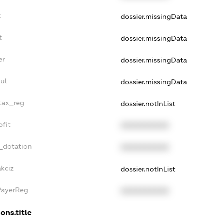
t
dossier.missingData
t
dossier.missingData
er
dossier.missingData
ul
dossier.missingData
_tax_reg
dossier.notInList
ofit
XXXXXXXXXX
_dotation
XXXXXXXXXX
akciz
dossier.notInList
PayerReg
XXXXXXXXXX
ons.title