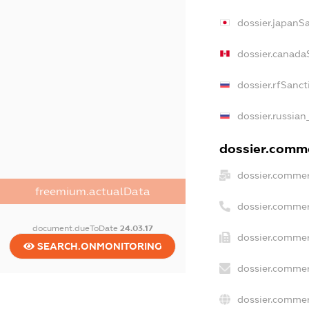
dossier.japanS
dossier.canada
dossier.rfSanct
dossier.russian
dossier.comme
dossier.commer
freemium.actualData
dossier.commer
document.dueToDate
24.03.17
dossier.commer
SEARCH.ONMONITORING
dossier.commer
dossier.commer