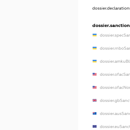
dossier.declaratio
dossier.sanction
dossier.specSa
dossier.rnboSa
dossier.amkuBl
dossier.ofacSa
dossier.ofacN
dossier.gbSanc
dossier.ausSan
dossier.euSanc