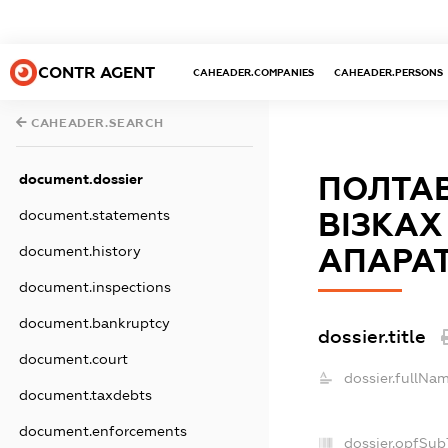
CONTR AGENT
CAHEADER.COMPANIES
CAHEADER.PERSONS
CAHEADER.SEARCH
ПОЛТАВ
document.dossier
ВІЗКАХ
document.statements
АПАРА
document.history
document.inspections
document.bankruptcy
dossier.title
document.court
dossier.fullNam
document.taxdebts
document.enforcements
dossier.opfSub