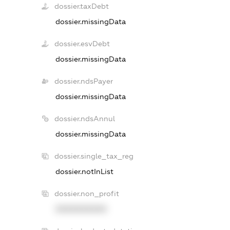
dossier.taxDebt
dossier.missingData
dossier.esvDebt
dossier.missingData
dossier.ndsPayer
dossier.missingData
dossier.ndsAnnul
dossier.missingData
dossier.single_tax_reg
dossier.notInList
dossier.non_profit
XXXXXXXXXX