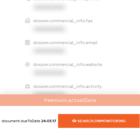
XXXXXXXXXX
dossier.commercial_info.fax
XXXXXXXXXX
dossier.commercial_info.email
XXXXXXXXXX
dossier.commercial_info.website
XXXXXXXXXX
dossier.commercial_info.activity
XXXXXXXXXX
freemium.actualData
document.dueToDate
24.03.17
SEARCH.ONMONITORING
freemium.exampleText_1
freemium.exampleText_2
freemium.anonymousPerSearch2