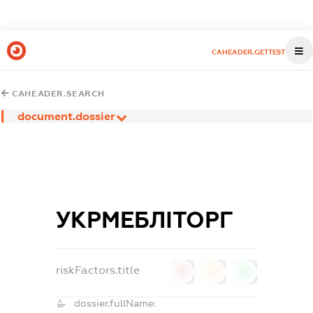
CAHEADER.GETTEST
CAHEADER.SEARCH
document.dossier
УКРМЕБЛІТОРГ
riskFactors.title
0
0
0
dossier.fullName: