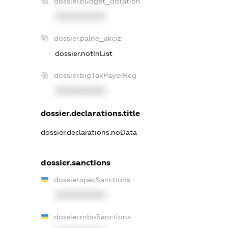
dossier.budget_dotation
XXXXXXXXXX
dossier.palne_akciz
dossier.notInList
dossier.bigTaxPayerReg
XXXXXXXXXX
dossier.declarations.title
dossier.declarations.noData
dossier.sanctions
dossier.specSanctions
XXXXXXXXXX
dossier.rnboSanctions