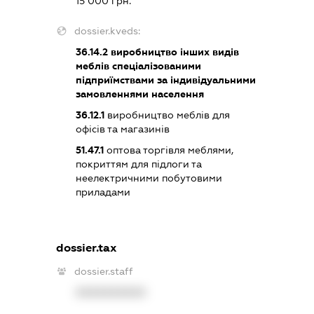
15 000 грн.
dossier.kveds:
36.14.2
виробництво інших видів
меблів спеціалізованими
підприїмствами за індивідуальними
замовленнями населення
36.12.1
виробництво меблів для
офісів та магазинів
51.47.1
оптова торгівля меблями,
покриттям для підлоги та
неелектричними побутовими
приладами
dossier.tax
dossier.staff
XXXXXXXXXX