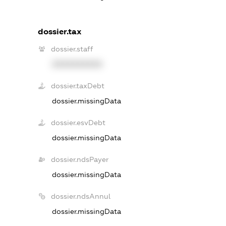
dossier.tax
dossier.staff
XXXXXXXXXX
dossier.taxDebt
dossier.missingData
dossier.esvDebt
dossier.missingData
dossier.ndsPayer
dossier.missingData
dossier.ndsAnnul
dossier.missingData