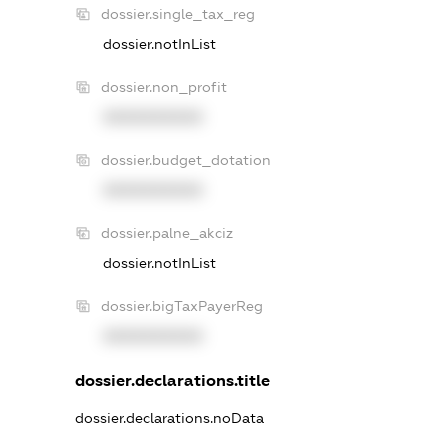
dossier.single_tax_reg
dossier.notInList
dossier.non_profit
XXXXXXXXXX
dossier.budget_dotation
XXXXXXXXXX
dossier.palne_akciz
dossier.notInList
dossier.bigTaxPayerReg
XXXXXXXXXX
dossier.declarations.title
dossier.declarations.noData