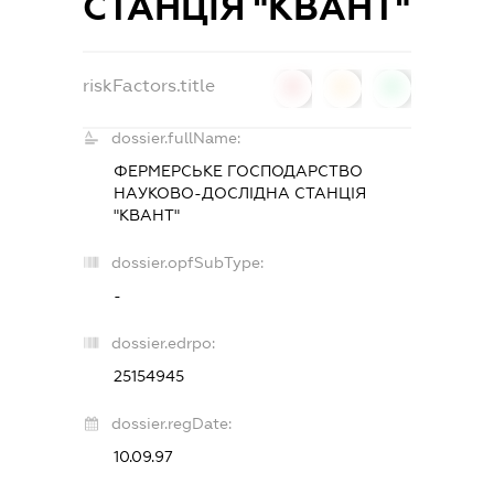
СТАНЦІЯ "КВАНТ"
riskFactors.title
0
0
0
dossier.fullName:
ФЕРМЕРСЬКЕ ГОСПОДАРСТВО
НАУКОВО-ДОСЛІДНА СТАНЦІЯ
"КВАНТ"
dossier.opfSubType:
-
dossier.edrpo:
25154945
dossier.regDate:
10.09.97