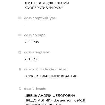
ЖИТЛОВО-БУДІВЕЛЬНИЙ
КООПЕРАТИВ "МІРАЖ"
dossier.opfSubType:
-
dossier.edrpo:
25155749
dossier.regDate:
26.06.96
dossier.foundersAndBenef:
8 (ВІСІМ) ВЛАСНИКІВ КВАРТИР
dossier.heads:
ШВЕЦЬ АНДРІЙ ФЕДОРОВИЧ
-
ПРЕДСТАВНИК
- dossier.from 09.10.11