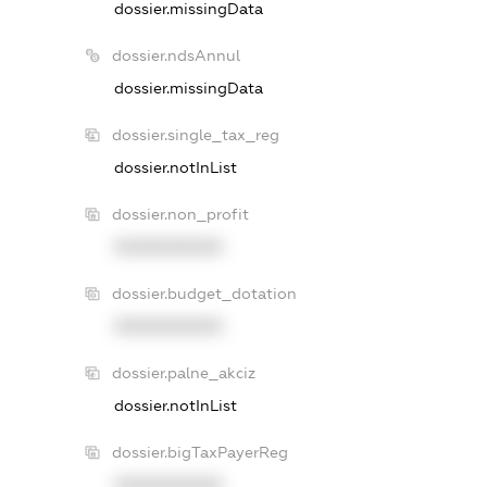
dossier.missingData
dossier.ndsAnnul
dossier.missingData
dossier.single_tax_reg
dossier.notInList
dossier.non_profit
XXXXXXXXXX
dossier.budget_dotation
XXXXXXXXXX
dossier.palne_akciz
dossier.notInList
dossier.bigTaxPayerReg
XXXXXXXXXX