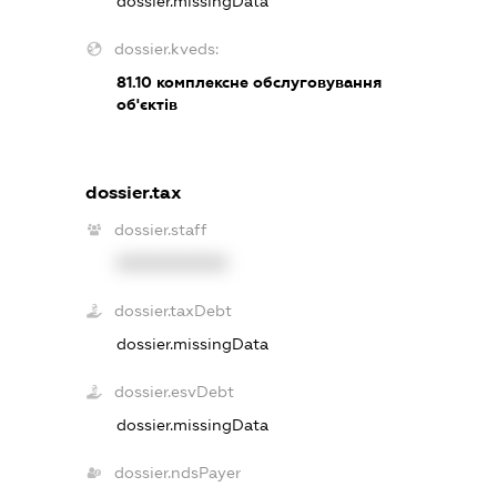
dossier.missingData
dossier.kveds:
81.10
комплексне обслуговування
об'єктів
dossier.tax
dossier.staff
XXXXXXXXXX
dossier.taxDebt
dossier.missingData
dossier.esvDebt
dossier.missingData
dossier.ndsPayer