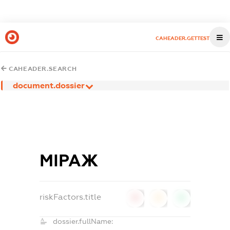
CAHEADER.GETTEST
CAHEADER.SEARCH
document.dossier
МІРАЖ
riskFactors.title
0
0
0
dossier.fullName: