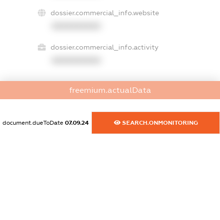
dossier.commercial_info.website
XXXXXXXXXX
dossier.commercial_info.activity
XXXXXXXXXX
freemium.actualData
freemium.exampleText_1
freemium.exampleText_2
freemium.anonymousPerSearch2
document.dueToDate
07.09.24
SEARCH.ONMONITORING
FREEMIUM.DETAILS
FREEMIUM.REGISTER