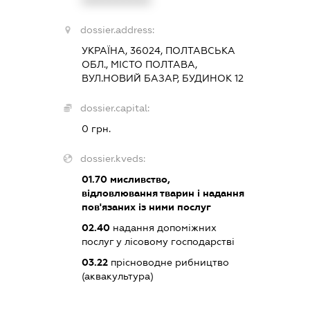
dossier.address:
УКРАЇНА, 36024, ПОЛТАВСЬКА
ОБЛ., МІСТО ПОЛТАВА,
ВУЛ.НОВИЙ БАЗАР, БУДИНОК 12
dossier.capital:
0 грн.
dossier.kveds:
01.70
мисливство,
відловлювання тварин і надання
пов'язаних із ними послуг
02.40
надання допоміжних
послуг у лісовому господарстві
03.22
прісноводне рибництво
(аквакультура)