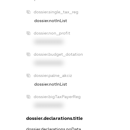
dossier.single_tax_reg
dossier.notInList
dossier.non_profit
XXXXXXXXXX
dossier.budget_dotation
XXXXXXXXXX
dossier.palne_akciz
dossier.notInList
dossier.bigTaxPayerReg
XXXXXXXXXX
dossier.declarations.title
dossier.declarations.noData