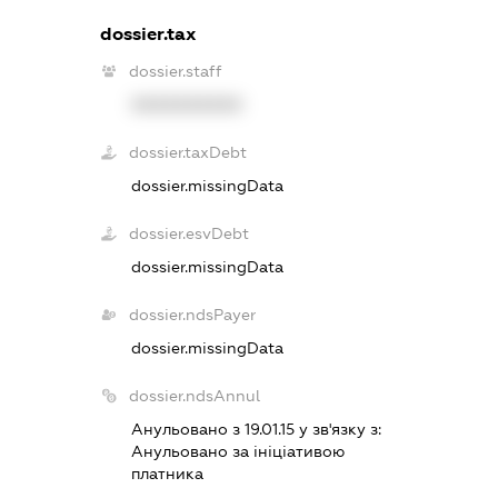
dossier.tax
dossier.staff
XXXXXXXXXX
dossier.taxDebt
dossier.missingData
dossier.esvDebt
dossier.missingData
dossier.ndsPayer
dossier.missingData
dossier.ndsAnnul
Анульовано з 19.01.15 у зв'язку з:
Анульовано за iнiцiативою
платника
.