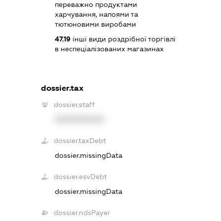
переважно продуктами
харчування, напоями та
тютюновими виробами
47.19
інші види роздрібної торгівлі
в неспеціалізованих магазинах
dossier.tax
dossier.staff
XXXXXXXXXX
dossier.taxDebt
dossier.missingData
dossier.esvDebt
dossier.missingData
dossier.ndsPayer