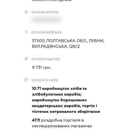
dossier.smida:
XXXXXXXXXX
dossier.address:
37500, ПОЛТАВСЬКА ОБЛ., ЛУБНИ,
ВУЛ.РАДЯНСЬКА, 128/2
dossier.capital:
9 731 грн.
dossier.kveds:
10.71
виробництво хліба та
хлібобулочних виробів;
виробництво борошняних
кондитерських виробів, тортів і
тістечок нетривалого зберігання
47.11
роздрібна торгівля в
неспеціалізованих магазинах