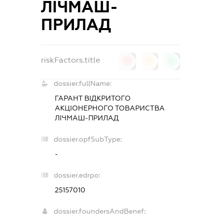
ЛІЧМАШ-
ПРИЛАД
riskFactors.title
0
0
0
dossier.fullName:
ГАРАНТ ВІДКРИТОГО
АКЦІОНЕРНОГО ТОВАРИСТВА
ЛІЧМАШ-ПРИЛАД
dossier.opfSubType:
-
dossier.edrpo:
25157010
dossier.foundersAndBenef: