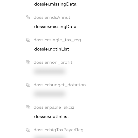
dossier.missingData
dossier.ndsAnnul
dossier.missingData
dossier.single_tax_reg
dossier.notInList
dossier.non_profit
XXXXXXXXXX
dossier.budget_dotation
XXXXXXXXXX
dossier.palne_akciz
dossier.notInList
dossier.bigTaxPayerReg