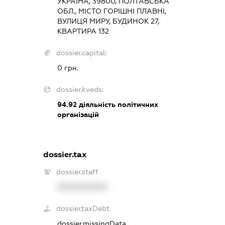
УКРАЇНА, 39800, ПОЛТАВСЬКА
ОБЛ., МІСТО ГОРІШНІ ПЛАВНІ,
ВУЛИЦЯ МИРУ, БУДИНОК 27,
КВАРТИРА 132
dossier.capital:
0 грн.
dossier.kveds:
94.92
діяльність політичних
організацій
dossier.tax
dossier.staff
XXXXXXXXXX
dossier.taxDebt
dossier.missingData