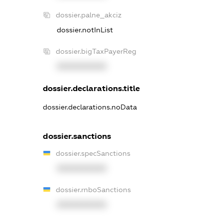
dossier.palne_akciz
dossier.notInList
dossier.bigTaxPayerReg
XXXXXXXXXX
dossier.declarations.title
dossier.declarations.noData
dossier.sanctions
dossier.specSanctions
XXXXXXXXXX
dossier.rnboSanctions
XXXXXXXXXX