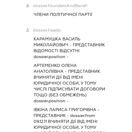
dossier.foundersAndBenef:
ЧЛЕНИ ПОЛІТИЧНОЇ ПАРТІЇ
dossier.heads:
КАРАМУШКА ВАСИЛЬ
МИКОЛАЙОВИЧ
-
ПРЕДСТАВНИК
ВІДОМОСТІ ВІДСУТНІ
dossier.position -
АРТЕМЕНКО ОЛЕНА
АНАТОЛІЇВНА
-
ПРЕДСТАВНИК
ВЧИНЯТИ ДІЇ ВІД ІМЕНІ
ЮРИДИЧНОЇ ОСОБИ, У ТОМУ
ЧИСЛІ ПІДПИСУВАТИ ДОГОВОРИ
ТОЩО (БЕЗ ОБМЕЖЕНЬ)
dossier.position -
ІВКІНА ЛАРИСА ГРИГОРІВНА
-
ПРЕДСТАВНИК
- dossier.from
09.12.11
ВЧИНЯТИ ДІЇ ВІД ІМЕНІ
ЮРИДИЧНОЇ ОСОБИ, У ТОМУ