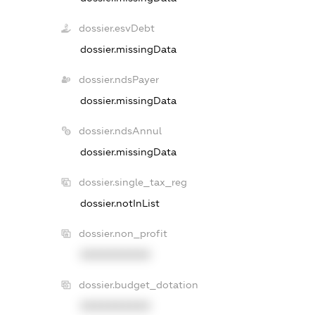
dossier.esvDebt
dossier.missingData
dossier.ndsPayer
dossier.missingData
dossier.ndsAnnul
dossier.missingData
dossier.single_tax_reg
dossier.notInList
dossier.non_profit
XXXXXXXXXX
dossier.budget_dotation
XXXXXXXXXX