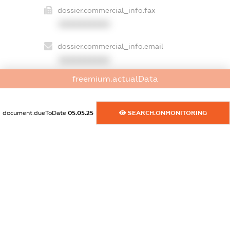
dossier.commercial_info.fax
XXXXXXXXXX
dossier.commercial_info.email
XXXXXXXXXX
freemium.actualData
dossier.commercial_info.website
XXXXXXXXXX
document.dueToDate
05.05.25
SEARCH.ONMONITORING
dossier.commercial_info.activity
XXXXXXXXXX
freemium.exampleText_1
freemium.exampleText_2
freemium.anonymousPerSearch2
FREEMIUM.DETAILS
FREEMIUM.REGISTER