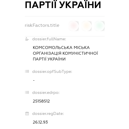
ПАРТІЇ УКРАЇНИ
riskFactors.title
0
0
0
dossier.fullName:
КОМСОМОЛЬСЬКА МІСЬКА
ОРГАНІЗАЦІЯ КОМУНІСТИЧНОЇ
ПАРТІЇ УКРАЇНИ
dossier.opfSubType:
-
dossier.edrpo:
25158512
dossier.regDate:
26.12.93