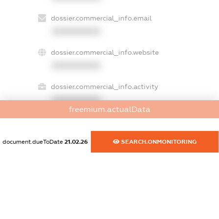
dossier.commercial_info.email
XXXXXXXXXX
dossier.commercial_info.website
XXXXXXXXXX
dossier.commercial_info.activity
XXXXXXXXXX
freemium.actualData
document.dueToDate
21.02.26
SEARCH.ONMONITORING
freemium.exampleText_1
freemium.exampleText_2
freemium.anonymousPerSearch2
FREEMIUM.DETAILS
FREEMIUM.REGISTER