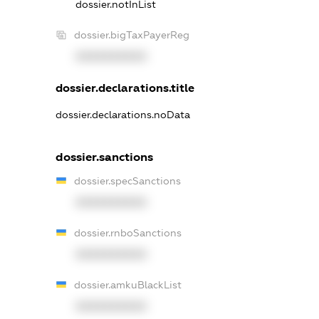
dossier.notInList
dossier.bigTaxPayerReg
XXXXXXXXXX
dossier.declarations.title
dossier.declarations.noData
dossier.sanctions
dossier.specSanctions
XXXXXXXXXX
dossier.rnboSanctions
XXXXXXXXXX
dossier.amkuBlackList
XXXXXXXXXX