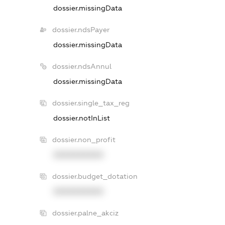
dossier.missingData
dossier.ndsPayer
dossier.missingData
dossier.ndsAnnul
dossier.missingData
dossier.single_tax_reg
dossier.notInList
dossier.non_profit
XXXXXXXXXX
dossier.budget_dotation
XXXXXXXXXX
dossier.palne_akciz