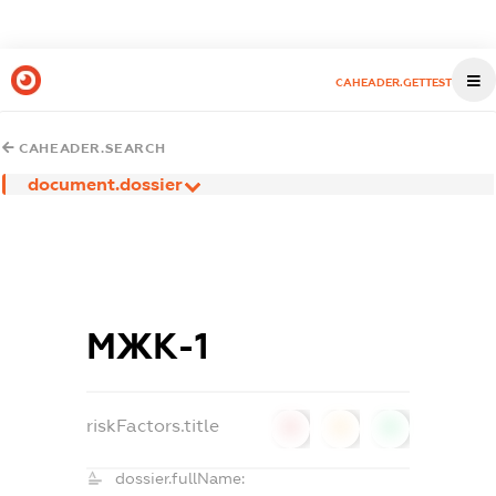
CAHEADER.GETTEST
CAHEADER.SEARCH
document.dossier
МЖК-1
riskFactors.title
0
0
0
dossier.fullName: