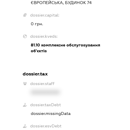
ЄВРОПЕЙСЬКА, БУДИНОК 74
dossier.capital:
0 грн.
dossier.kveds:
81.10
комплексне обслуговування
об'єктів
dossier.tax
dossier.staff
XXXXXXXXXX
dossier.taxDebt
dossier.missingData
dossier.esvDebt