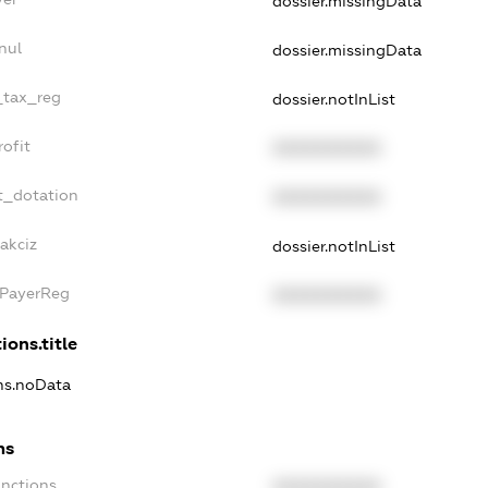
dossier.missingData
nul
dossier.missingData
e_tax_reg
dossier.notInList
rofit
XXXXXXXXXX
t_dotation
XXXXXXXXXX
akciz
dossier.notInList
xPayerReg
XXXXXXXXXX
ions.title
ons.noData
ns
anctions
XXXXXXXXXX