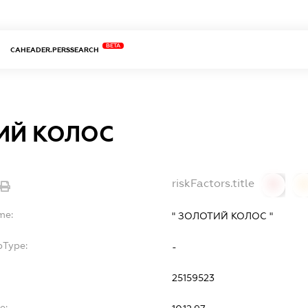
BETA
CAHEADER.PERSSEARCH
ИЙ КОЛОС
riskFactors.title
0
0
me:
" ЗОЛОТИЙ КОЛОС "
bType:
-
25159523
e: