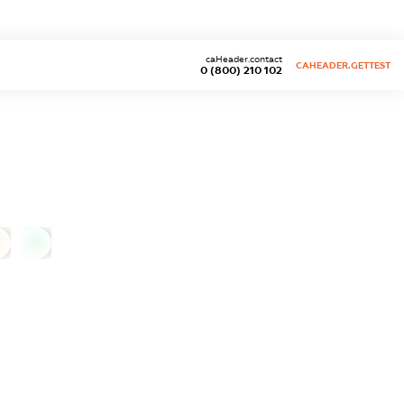
caHeader.contact
CAHEADER.GETTEST
0 (800) 210 102
0