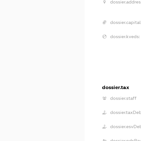
dossier.addres
dossier.capital
dossier.kveds:
dossier.tax
dossier.staff
dossier.taxDe
dossier.esvDe
dossier.ndsPa