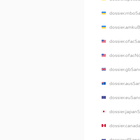
dossier.rnboS
dossier.amkuB
dossier.ofacS
dossier.ofac
dossier.gbSan
dossier.ausSa
dossier.euSan
dossier.japan
dossier.canad
dossier.rfSanc