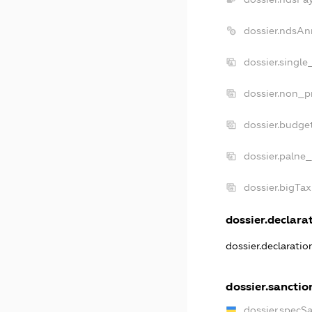
dossier.ndsAn
dossier.singl
dossier.non_p
dossier.budge
dossier.palne_
dossier.bigTa
dossier.declarat
dossier.declarati
dossier.sanctio
dossier.specS