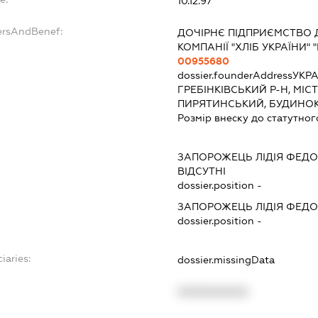
10.12.97
ersAndBenef:
ДОЧІРНЄ ПІДПРИЄМСТВО 
КОМПАНІЇ "ХЛІБ УКРАЇНИ"
00955680
dossier.founderAddress
УКРА
ГРЕБІНКІВСЬКИЙ Р-Н, МІС
ПИРЯТИНСЬКИЙ, БУДИНОК
Розмір внеску до статутног
ЗАПОРОЖЕЦЬ ЛІДІЯ ФЕДО
ВІДСУТНІ
dossier.position -
ЗАПОРОЖЕЦЬ ЛІДІЯ ФЕДО
dossier.position -
iaries:
dossier.missingData
XXXXXXXXXX