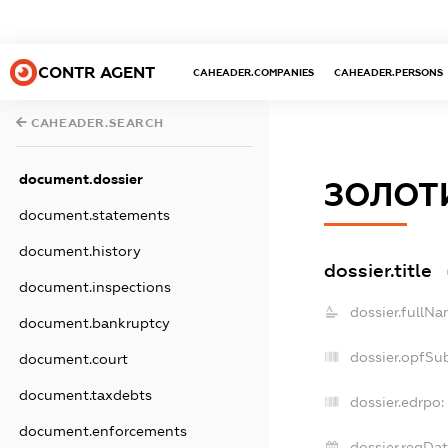
CONTR AGENT
CAHEADER.COMPANIES
CAHEADER.PERSONS
CAHEADER.SEARCH
document.dossier
ЗОЛОТ
document.statements
document.history
dossier.title
document.inspections
dossier.fullNa
document.bankruptcy
dossier.opfSu
document.court
document.taxdebts
dossier.edrpo:
document.enforcements
dossier.regDat