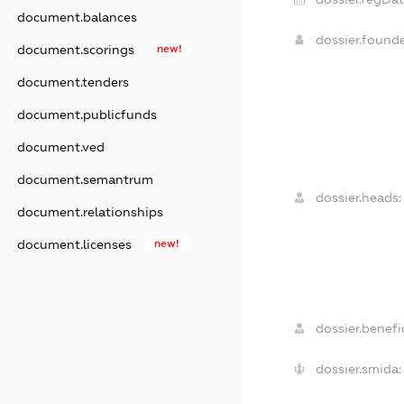
document.balances
dossier.found
document.scorings
new!
document.tenders
document.publicfunds
document.ved
document.semantrum
dossier.heads:
document.relationships
document.licenses
new!
dossier.benefic
dossier.smida: