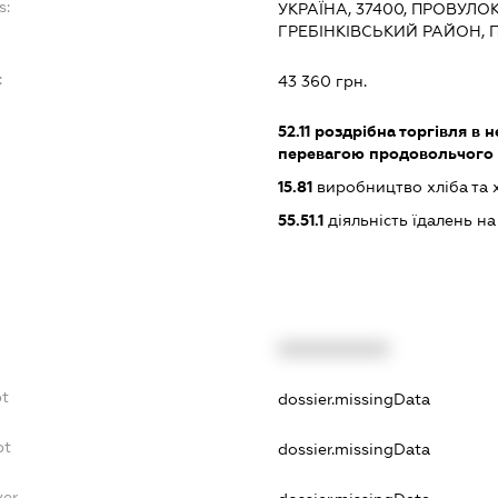
s:
УКРАЇНА, 37400, ПРОВУЛОК
ГРЕБІНКІВСЬКИЙ РАЙОН,
:
43 360 грн.
52.11
роздрібна торгівля в н
перевагою продовольчого 
15.81
виробництво хліба та 
55.51.1
діяльність їдалень на
XXXXXXXXXX
bt
dossier.missingData
bt
dossier.missingData
yer