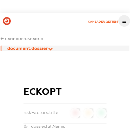
CAHEADER.GETTEST
CAHEADER.SEARCH
document.dossier
ЕСКОРТ
riskFactors.title
0
0
0
dossier.fullName: