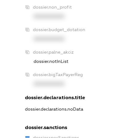
dossier.non_profit
XXXXXXXXXX
dossier.budget_dotation
XXXXXXXXXX
dossier.palne_akciz
dossier.notInList
dossier.bigTaxPayerReg
XXXXXXXXXX
dossier.declarations.title
dossier.declarations.noData
dossier.sanctions
dossier.specSanctions