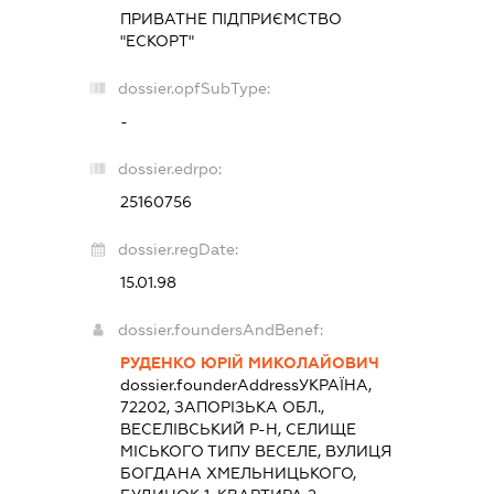
ПРИВАТНЕ ПІДПРИЄМСТВО
"ЕСКОРТ"
dossier.opfSubType:
-
dossier.edrpo:
25160756
dossier.regDate:
15.01.98
dossier.foundersAndBenef:
РУДЕНКО ЮРІЙ МИКОЛАЙОВИЧ
dossier.founderAddress
УКРАЇНА,
72202, ЗАПОРІЗЬКА ОБЛ.,
ВЕСЕЛІВСЬКИЙ Р-Н, СЕЛИЩЕ
МІСЬКОГО ТИПУ ВЕСЕЛЕ, ВУЛИЦЯ
БОГДАНА ХМЕЛЬНИЦЬКОГО,