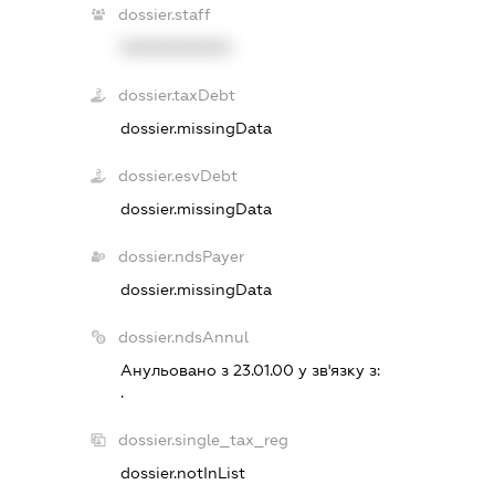
dossier.staff
XXXXXXXXXX
dossier.taxDebt
dossier.missingData
dossier.esvDebt
dossier.missingData
dossier.ndsPayer
dossier.missingData
dossier.ndsAnnul
Анульовано з 23.01.00 у зв'язку з:
.
dossier.single_tax_reg
dossier.notInList