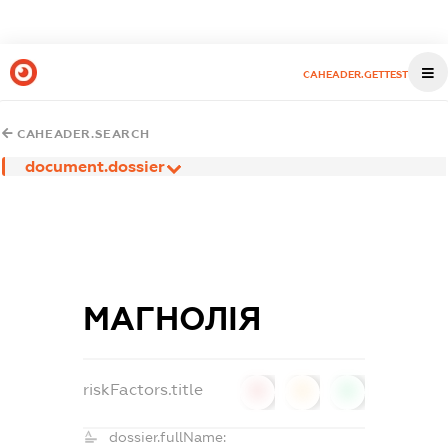
CAHEADER.GETTEST
CAHEADER.SEARCH
document.dossier
МАГНОЛІЯ
riskFactors.title
0
0
0
dossier.fullName: