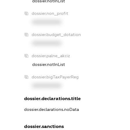
dossier.notInList
dossier.non_profit
XXXXXXXXXX
dossier.budget_dotation
XXXXXXXXXX
dossier.palne_akciz
dossier.notInList
dossier.bigTaxPayerReg
XXXXXXXXXX
dossier.declarations.title
dossier.declarations.noData
dossier.sanctions