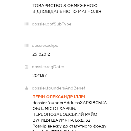
ТОВАРИСТВО З ОБМЕЖЕНОЮ
ВІДПОВІДАЛЬНІСТЮ
МАГНОЛІЯ
dossier.opfSubType:
-
dossier.edrpo:
25182812
dossier.regDate:
20.11.97
dossier.foundersAndBenef:
ПЕРІН ОЛЕКСАНДР ІЛЛІЧ
dossier.founderAddress
ХАРКІВСЬКА
ОБЛ., МІСТО ХАРКІВ,
ЧЕРВОНОЗАВОДСЬКИЙ РАЙОН
ВУЛИЦЯ ШАУМЯНА БУД. 32
Розмір внеску до статутного фонду