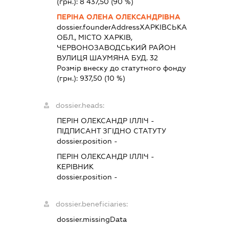
(грн.):
8 437,50
(90 %)
ПЕРІНА ОЛЕНА ОЛЕКСАНДРІВНА
dossier.founderAddress
ХАРКІВСЬКА
ОБЛ., МІСТО ХАРКІВ,
ЧЕРВОНОЗАВОДСЬКИЙ РАЙОН
ВУЛИЦЯ ШАУМЯНА БУД. 32
Розмір внеску до статутного фонду
(грн.):
937,50
(10 %)
dossier.heads:
ПЕРІН ОЛЕКСАНДР ІЛЛІЧ
-
ПІДПИСАНТ
ЗГІДНО СТАТУТУ
dossier.position -
ПЕРІН ОЛЕКСАНДР ІЛЛІЧ
-
КЕРІВНИК
dossier.position -
dossier.beneficiaries:
dossier.missingData