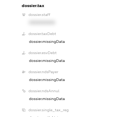
dossier.tax
dossier.staff
XXXXXXXXXX
dossier.taxDebt
dossier.missingData
dossier.esvDebt
dossier.missingData
dossier.ndsPayer
dossier.missingData
dossier.ndsAnnul
dossier.missingData
dossier.single_tax_reg