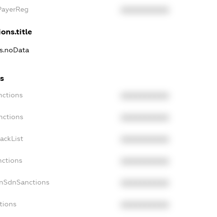
xPayerReg
XXXXXXXXXX
ons.title
ns.noData
ns
nctions
XXXXXXXXXX
nctions
XXXXXXXXXX
ackList
XXXXXXXXXX
nctions
XXXXXXXXXX
onSdnSanctions
XXXXXXXXXX
tions
XXXXXXXXXX