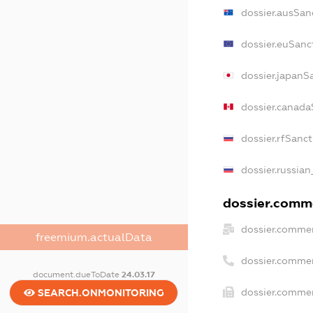
dossier.ausSan
dossier.euSanc
dossier.japanS
dossier.canada
dossier.rfSanc
dossier.russian
dossier.comme
dossier.commer
freemium.actualData
dossier.comme
document.dueToDate
24.03.17
dossier.commer
SEARCH.ONMONITORING