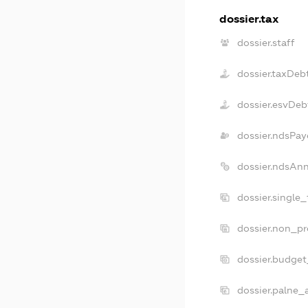
dossier.tax
dossier.staff
dossier.taxDeb
dossier.esvDeb
dossier.ndsPay
dossier.ndsAn
dossier.single
dossier.non_pr
dossier.budge
dossier.palne_