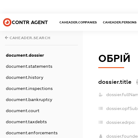
CONTR AGENT
CAHEADER.COMPANIES
CAHEADER.PERSONS
CAHEADER.SEARCH
document.dossier
ОБРІЙ
document.statements
document.history
dossier.title
document.inspections
dossier.fullNa
document.bankruptcy
dossier.opfSub
document.court
document.taxdebts
dossier.edrpo:
document.enforcements
dossier.found