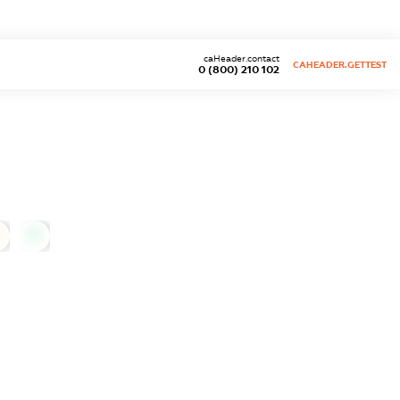
caHeader.contact
CAHEADER.GETTEST
0 (800) 210 102
0