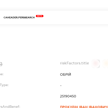
BETA
CAHEADER.PERSSEARCH
riskFactors.title
0
0
me:
ОБРІЙ
Type:
-
25190450
ersAndBenef:
ПРОКУДІН ІВАН ІВАНОВИЧ