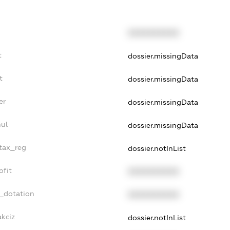
XXXXXXXXXX
t
dossier.missingData
t
dossier.missingData
er
dossier.missingData
nul
dossier.missingData
_tax_reg
dossier.notInList
ofit
XXXXXXXXXX
t_dotation
XXXXXXXXXX
akciz
dossier.notInList