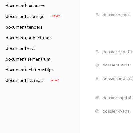
document.balances
dossier.heads:
document.scorings
new!
document.tenders
document.publicfunds
document.ved
dossier.benefici
document.semantrum
dossier.smida:
document.relationships
dossier.address
document.licenses
new!
dossier.capital:
dossier.kveds: