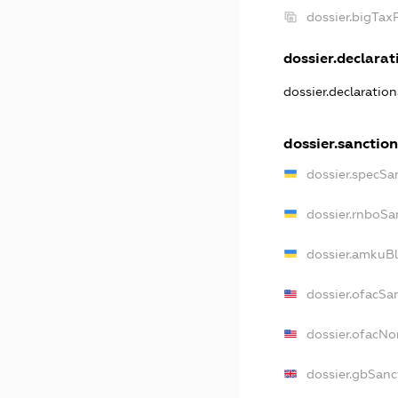
dossier.bigTa
dossier.declarati
dossier.declaratio
dossier.sanctio
dossier.specSa
dossier.rnboSa
dossier.amkuBl
dossier.ofacSa
dossier.ofacN
dossier.gbSanc