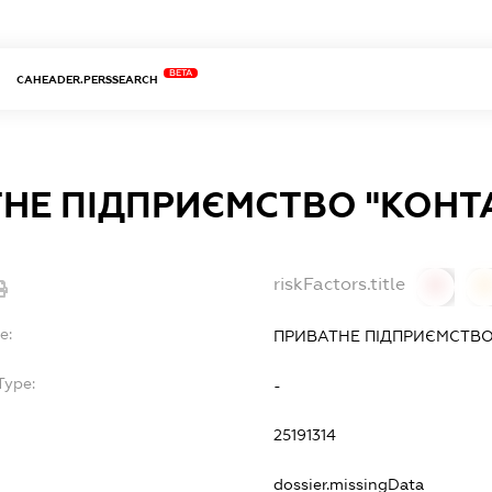
BETA
CAHEADER.PERSSEARCH
НЕ ПІДПРИЄМСТВО "КОНТ
riskFactors.title
0
0
e:
ПРИВАТНЕ ПІДПРИЄМСТВО
Type:
-
25191314
dossier.missingData