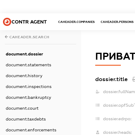
CONTR AGENT
CAHEADER.COMPANIES
CAHEADER.PERSONS
CAHEADER.SEARCH
ПРИВАТ
document.dossier
document.statements
document.history
dossier.title
document.inspections
dossier.fullNam
document.bankruptcy
dossier.opfSub
document.court
dossier.edrpo:
document.taxdebts
document.enforcements
dossier.heads: