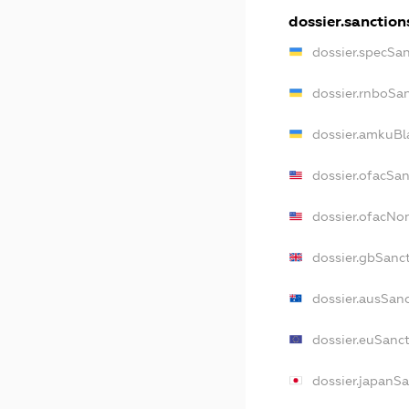
dossier.sanction
dossier.specSa
dossier.rnboSa
dossier.amkuBl
dossier.ofacSa
dossier.ofacN
dossier.gbSanc
dossier.ausSan
dossier.euSanc
dossier.japanS