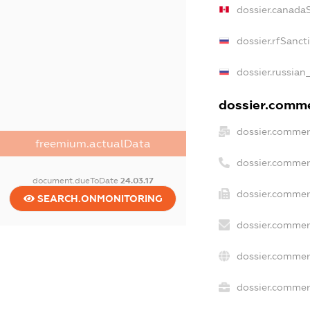
dossier.canada
dossier.rfSanct
dossier.russian
dossier.commer
dossier.commer
freemium.actualData
dossier.commer
document.dueToDate
24.03.17
dossier.commer
SEARCH.ONMONITORING
dossier.commer
dossier.commer
dossier.commerc