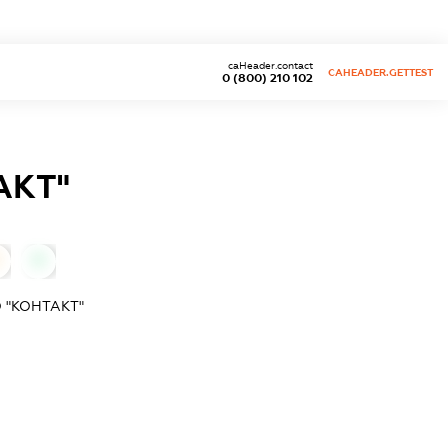
caHeader.contact
CAHEADER.GETTEST
0 (800) 210 102
АКТ"
0
 "КОНТАКТ"