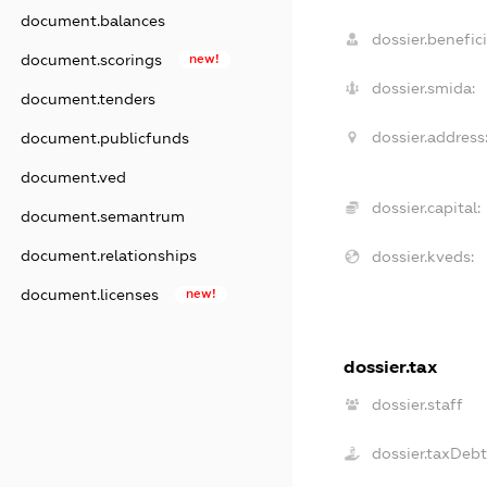
document.balances
dossier.benefici
document.scorings
new!
dossier.smida:
document.tenders
dossier.address
document.publicfunds
document.ved
dossier.capital:
document.semantrum
document.relationships
dossier.kveds:
document.licenses
new!
dossier.tax
dossier.staff
dossier.taxDeb