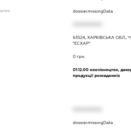
aries:
dossier.missingData
XXXXXXXXXX
:
63524, ХАРКІВСЬКА ОБЛ., 
"ЕСХАР"
0 грн.
01.12.00
овочівництво, деко
продукції розсадників
XXXXXXXXXX
t
dossier.missingData