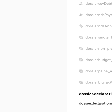
dossier.esvDeb
dossier.ndsPay
dossier.ndsAnn
dossier.single_
dossier.non_pro
dossier.budget
dossier.palne_a
dossier.bigTax
dossier.declarati
dossier.declaratio