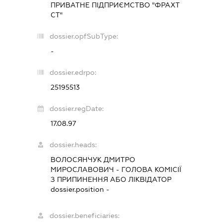
ПРИВАТНЕ ПІДПРИЄМСТВО "ФРАХТ
СТ"
dossier.opfSubType:
-
dossier.edrpo:
25195513
dossier.regDate:
17.08.97
dossier.heads:
ВОЛОСЯНЧУК ДМИТРО
МИРОСЛАВОВИЧ
-
ГОЛОВА КОМІСІЇ
З ПРИПИНЕННЯ АБО ЛІКВІДАТОР
dossier.position -
dossier.beneficiaries: