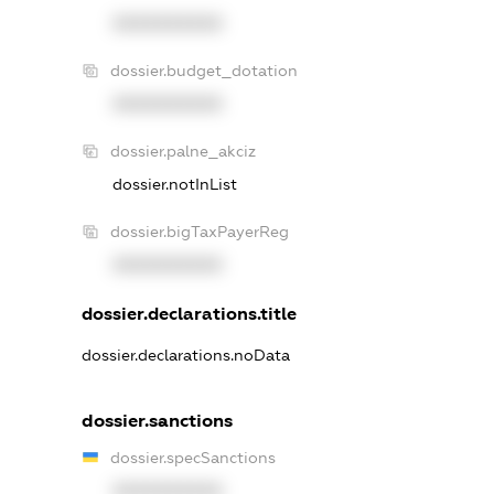
XXXXXXXXXX
dossier.budget_dotation
XXXXXXXXXX
dossier.palne_akciz
dossier.notInList
dossier.bigTaxPayerReg
XXXXXXXXXX
dossier.declarations.title
dossier.declarations.noData
dossier.sanctions
dossier.specSanctions
XXXXXXXXXX