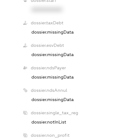
dossier.staff
XXXXXXXXXX
dossier.taxDebt
dossier.missingData
dossier.esvDebt
dossier.missingData
dossier.ndsPayer
dossier.missingData
dossier.ndsAnnul
dossier.missingData
dossier.single_tax_reg
dossier.notInList
dossier.non_profit