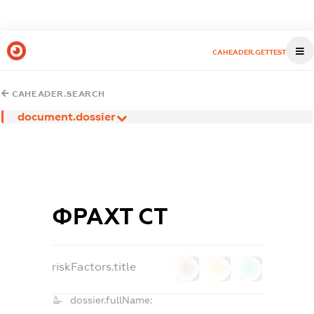
CAHEADER.GETTEST
CAHEADER.SEARCH
document.dossier
ФРАХТ СТ
riskFactors.title
0
0
0
dossier.fullName: