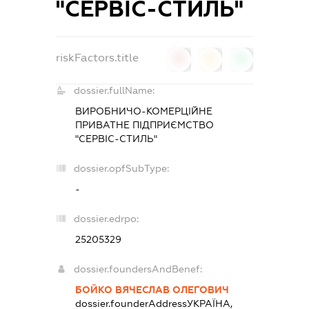
"СЕРВІС-СТИЛЬ"
riskFactors.title
0
0
0
dossier.fullName:
ВИРОБНИЧО-КОМЕРЦІЙНЕ
ПРИВАТНЕ ПІДПРИЄМСТВО
"СЕРВІС-СТИЛЬ"
dossier.opfSubType:
-
dossier.edrpo:
25205329
dossier.foundersAndBenef:
БОЙКО ВЯЧЕСЛАВ ОЛЕГОВИЧ
dossier.founderAddress
УКРАЇНА,