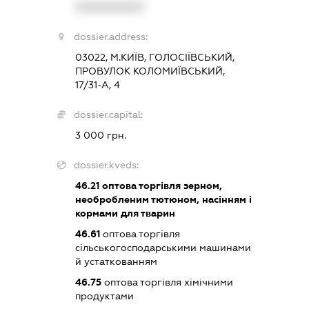
XXXXXXXXXX
dossier.address:
03022, М.КИЇВ, ГОЛОСІЇВСЬКИЙ,
ПРОВУЛОК КОЛОМИЇВСЬКИЙ,
17/31-А, 4
dossier.capital:
3 000 грн.
dossier.kveds:
46.21
оптова торгівля зерном,
необробленим тютюном, насінням і
кормами для тварин
46.61
оптова торгівля
сільськогосподарськими машинами
й устаткованням
46.75
оптова торгівля хімічними
продуктами