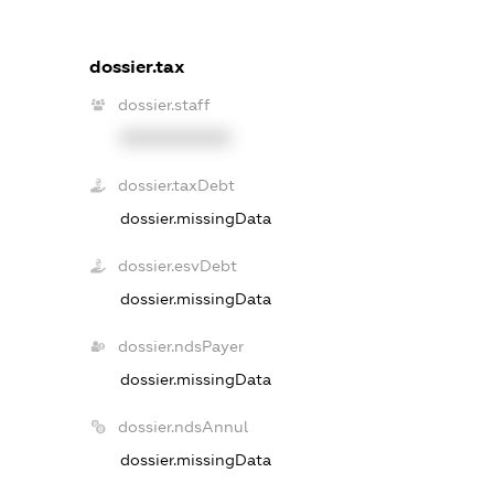
dossier.tax
dossier.staff
XXXXXXXXXX
dossier.taxDebt
dossier.missingData
dossier.esvDebt
dossier.missingData
dossier.ndsPayer
dossier.missingData
dossier.ndsAnnul
dossier.missingData