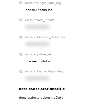
dossier.single_tax_reg
dossier.notInList
dossier.non_profit
XXXXXXXXXX
dossier.budget_dotation
XXXXXXXXXX
dossier.palne_akciz
dossier.notInList
dossier.bigTaxPayerReg
XXXXXXXXXX
dossier.declarations.title
dossier.declarations.noData