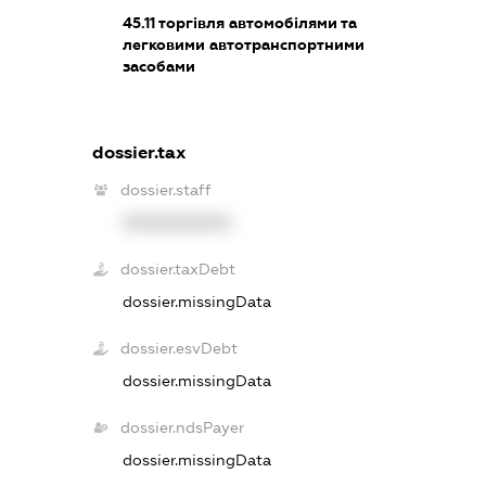
45.11
торгівля автомобілями та
легковими автотранспортними
засобами
dossier.tax
dossier.staff
XXXXXXXXXX
dossier.taxDebt
dossier.missingData
dossier.esvDebt
dossier.missingData
dossier.ndsPayer
dossier.missingData