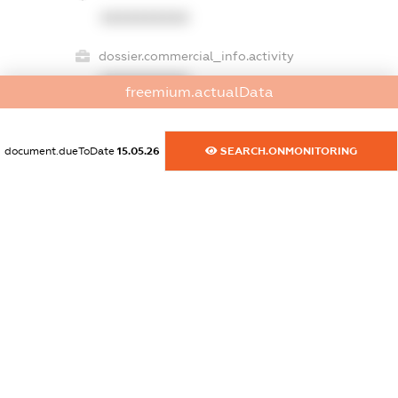
XXXXXXXXXX
dossier.commercial_info.activity
XXXXXXXXXX
freemium.actualData
document.dueToDate
15.05.26
SEARCH.ONMONITORING
freemium.exampleText_1
freemium.exampleText_2
freemium.anonymousPerSearch2
FREEMIUM.DETAILS
FREEMIUM.REGISTER