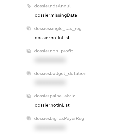
dossier.ndsAnnul
dossier.missingData
dossier.single_tax_reg
dossier.notInList
dossier.non_profit
XXXXXXXXXX
dossier.budget_dotation
XXXXXXXXXX
dossier.palne_akciz
dossier.notInList
dossier.bigTaxPayerReg
XXXXXXXXXX