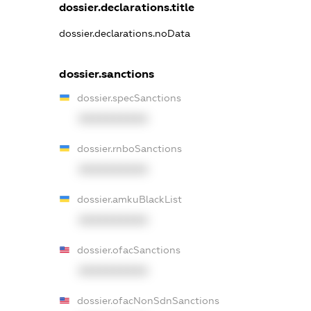
dossier.declarations.title
dossier.declarations.noData
dossier.sanctions
dossier.specSanctions
XXXXXXXXXX
dossier.rnboSanctions
XXXXXXXXXX
dossier.amkuBlackList
XXXXXXXXXX
dossier.ofacSanctions
XXXXXXXXXX
dossier.ofacNonSdnSanctions