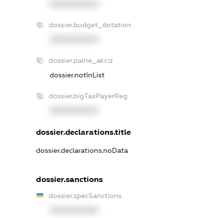
XXXXXXXXXX
dossier.budget_dotation
XXXXXXXXXX
dossier.palne_akciz
dossier.notInList
dossier.bigTaxPayerReg
XXXXXXXXXX
dossier.declarations.title
dossier.declarations.noData
dossier.sanctions
dossier.specSanctions
XXXXXXXXXX