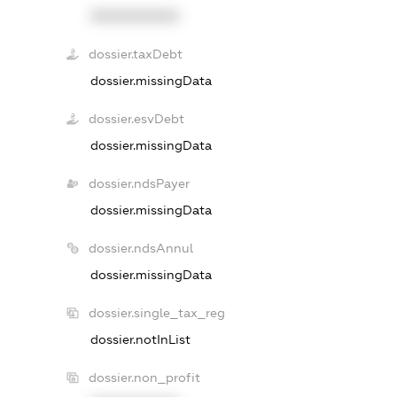
XXXXXXXXXX
dossier.taxDebt
dossier.missingData
dossier.esvDebt
dossier.missingData
dossier.ndsPayer
dossier.missingData
dossier.ndsAnnul
dossier.missingData
dossier.single_tax_reg
dossier.notInList
dossier.non_profit