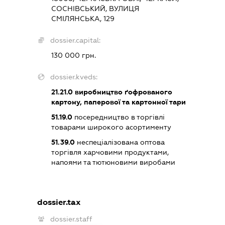
СОСНІВСЬКИЙ, ВУЛИЦЯ
СМІЛЯНСЬКА, 129
dossier.capital:
130 000 грн.
dossier.kveds:
21.21.0
виробництво ґофрованого
картону, паперової та картонної тари
51.19.0
посередництво в торгівлі
товарами широкого асортименту
51.39.0
неспеціалізована оптова
торгівля харчовими продуктами,
напоями та тютюновими виробами
dossier.tax
dossier.staff