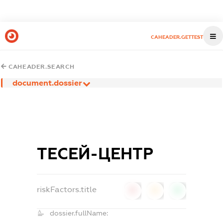
CAHEADER.GETTEST
CAHEADER.SEARCH
document.dossier
ТЕСЕЙ-ЦЕНТР
riskFactors.title
0
0
0
dossier.fullName: