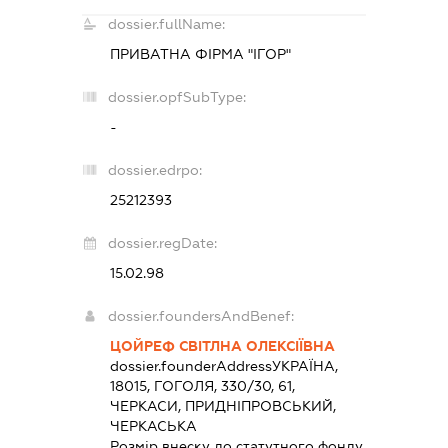
dossier.fullName:
ПРИВАТНА ФІРМА "ІГОР"
dossier.opfSubType:
-
dossier.edrpo:
25212393
dossier.regDate:
15.02.98
dossier.foundersAndBenef:
ЦОЙРЕФ СВІТЛНА ОЛЕКСІЇВНА
dossier.founderAddress
УКРАЇНА,
18015, ГОГОЛЯ, 330/30, 61,
ЧЕРКАСИ, ПРИДНІПРОВСЬКИЙ,
ЧЕРКАСЬКА
Розмір внеску до статутного фонду