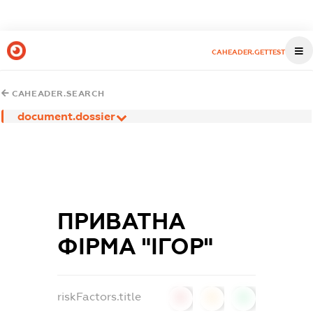
CAHEADER.GETTEST
CAHEADER.SEARCH
document.dossier
ПРИВАТНА
ФІРМА "ІГОР"
riskFactors.title
0
0
0