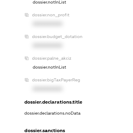
dossier.notInList
dossier.non_profit
XXXXXXXXXX
dossier.budget_dotation
XXXXXXXXXX
dossier.palne_akciz
dossier.notInList
dossier.bigTaxPayerReg
XXXXXXXXXX
dossier.declarations.title
dossier.declarations.noData
dossier.sanctions