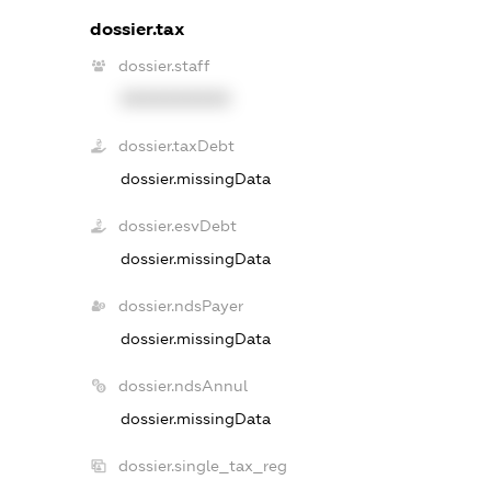
dossier.tax
dossier.staff
XXXXXXXXXX
dossier.taxDebt
dossier.missingData
dossier.esvDebt
dossier.missingData
dossier.ndsPayer
dossier.missingData
dossier.ndsAnnul
dossier.missingData
dossier.single_tax_reg