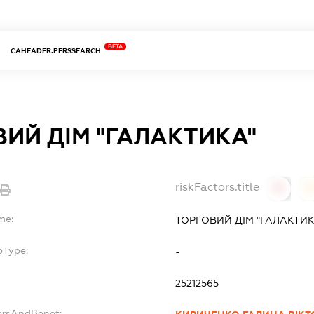
BETA
CAHEADER.PERSSEARCH
ИЙ ДІМ "ГАЛАКТИКА"
riskFactors.title
0
0
me:
ТОРГОВИЙ ДІМ "ГАЛАКТИК
bType:
-
25212565
ersAndBenef: