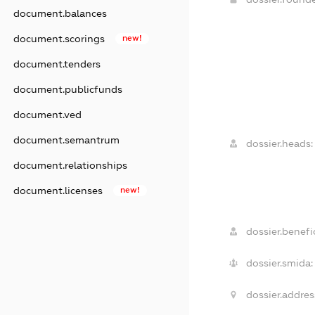
document.balances
document.scorings
new!
document.tenders
document.publicfunds
document.ved
document.semantrum
dossier.heads:
document.relationships
document.licenses
new!
dossier.benefic
dossier.smida:
dossier.addres