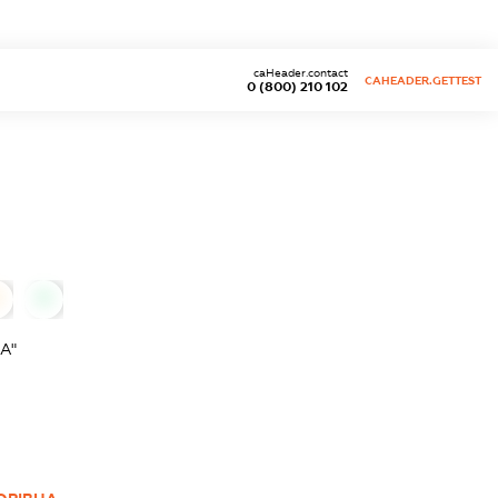
caHeader.contact
CAHEADER.GETTEST
0 (800) 210 102
0
А"