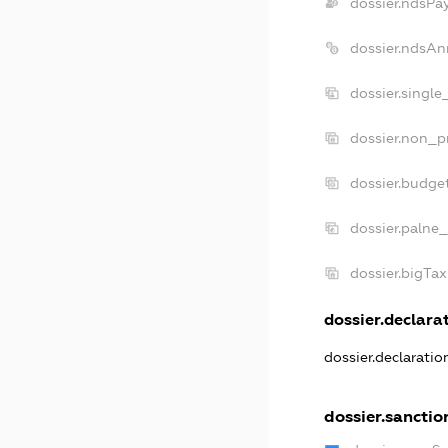
dossier.ndsPa
dossier.ndsAn
dossier.single
dossier.non_pr
dossier.budge
dossier.palne_
dossier.bigTa
dossier.declarat
dossier.declarati
dossier.sanctio