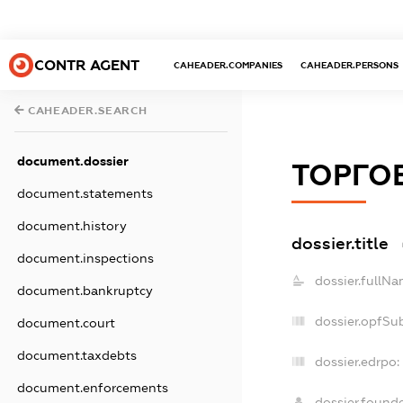
CONTR AGENT
CAHEADER.COMPANIES
CAHEADER.PERSONS
CAHEADER.SEARCH
document.dossier
ТОРГОВ
document.statements
document.history
dossier.title
document.inspections
dossier.fullNa
document.bankruptcy
dossier.opfSu
document.court
document.taxdebts
dossier.edrpo:
document.enforcements
dossier.found