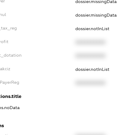
yer
dossier.missingData
nul
dossier.missingData
_tax_reg
dossier.notInList
ofit
XXXXXXXXXX
t_dotation
XXXXXXXXXX
akciz
dossier.notInList
xPayerReg
XXXXXXXXXX
ions.title
ons.noData
ns