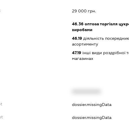
:
29 000 грн.
46.36
оптова торгівля цукр
виробами
46.19
діяльність посередник
асортименту
47.19
інші види роздрібної т
магазинах
XXXXXXXXXX
bt
dossier.missingData
bt
dossier.missingData