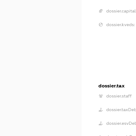
dossier.capital
dossier.kveds:
dossier.tax
dossier.staff
dossier.taxDe
dossier.esvDe