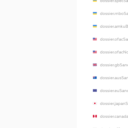
dossier.specS
dossier.rnboS
dossier.amkuB
dossier.ofacS
dossier.ofac
dossier.gbSan
dossier.ausSa
dossier.euSan
dossier.japan
dossier.canad