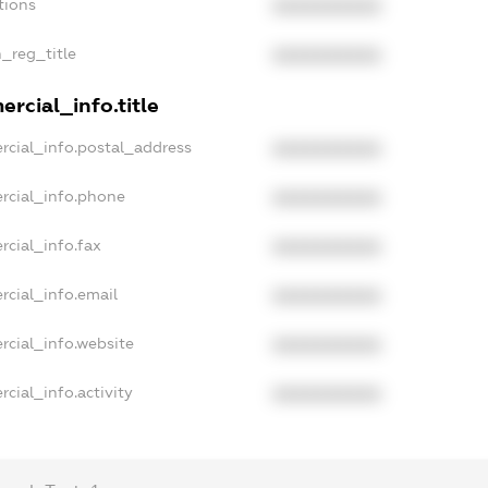
tions
XXXXXXXXXX
n_reg_title
XXXXXXXXXX
rcial_info.title
rcial_info.postal_address
XXXXXXXXXX
rcial_info.phone
XXXXXXXXXX
rcial_info.fax
XXXXXXXXXX
rcial_info.email
XXXXXXXXXX
rcial_info.website
XXXXXXXXXX
cial_info.activity
XXXXXXXXXX