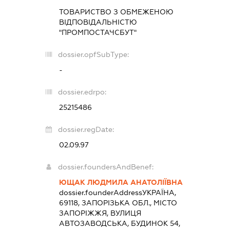
ТОВАРИСТВО З ОБМЕЖЕНОЮ
ВІДПОВІДАЛЬНІСТЮ
"ПРОМПОСТАЧСБУТ"
dossier.opfSubType:
-
dossier.edrpo:
25215486
dossier.regDate:
02.09.97
dossier.foundersAndBenef:
ЮЩАК ЛЮДМИЛА АНАТОЛІЇВНА
dossier.founderAddress
УКРАЇНА,
69118, ЗАПОРІЗЬКА ОБЛ., МІСТО
ЗАПОРІЖЖЯ, ВУЛИЦЯ
АВТОЗАВОДСЬКА, БУДИНОК 54,