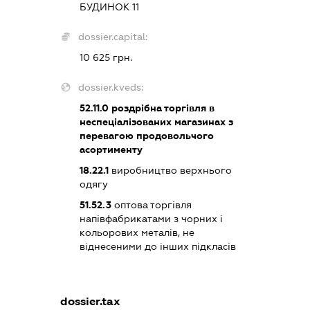
БУДИНОК 11
dossier.capital:
10 625 грн.
dossier.kveds:
52.11.0
роздрібна торгівля в
неспеціалізованих магазинах з
перевагою продовольчого
асортименту
18.22.1
виробництво верхнього
одягу
51.52.3
оптова торгівля
напівфабрикатами з чорних і
кольорових металів, не
віднесеними до інших підкласів
dossier.tax