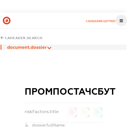
CAHEADER.GETTEST
CAHEADER.SEARCH
document.dossier
ПРОМПОСТАЧСБУТ
riskFactors.title
0
0
0
dossier.fullName: