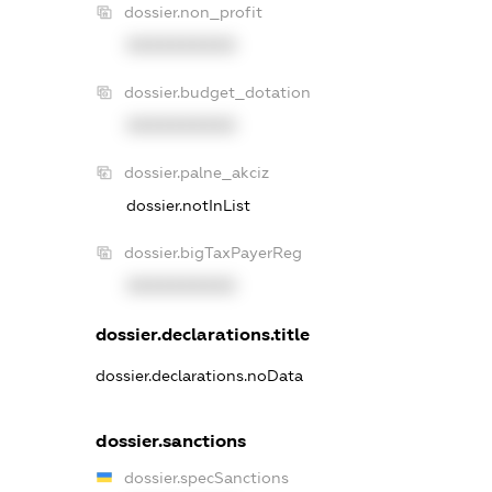
dossier.non_profit
XXXXXXXXXX
dossier.budget_dotation
XXXXXXXXXX
dossier.palne_akciz
dossier.notInList
dossier.bigTaxPayerReg
XXXXXXXXXX
dossier.declarations.title
dossier.declarations.noData
dossier.sanctions
dossier.specSanctions