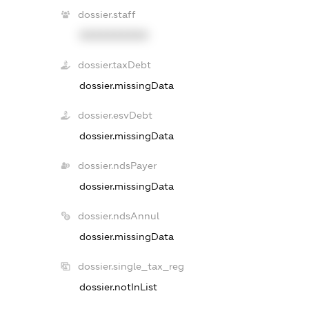
dossier.staff
XXXXXXXXXX
dossier.taxDebt
dossier.missingData
dossier.esvDebt
dossier.missingData
dossier.ndsPayer
dossier.missingData
dossier.ndsAnnul
dossier.missingData
dossier.single_tax_reg
dossier.notInList