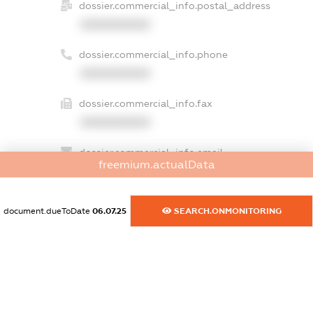
dossier.commercial_info.postal_address
XXXXXXXXXX
dossier.commercial_info.phone
XXXXXXXXXX
dossier.commercial_info.fax
XXXXXXXXXX
dossier.commercial_info.email
freemium.actualData
XXXXXXXXXX
dossier.commercial_info.website
document.dueToDate
06.07.25
SEARCH.ONMONITORING
XXXXXXXXXX
dossier.commercial_info.activity
XXXXXXXXXX