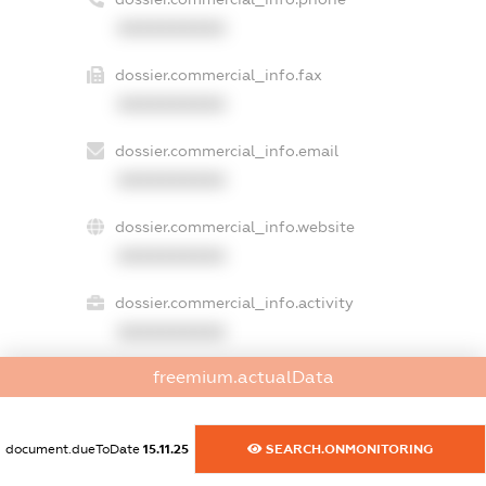
XXXXXXXXXX
dossier.commercial_info.fax
XXXXXXXXXX
dossier.commercial_info.email
XXXXXXXXXX
dossier.commercial_info.website
XXXXXXXXXX
dossier.commercial_info.activity
XXXXXXXXXX
freemium.actualData
freemium.exampleText_1
freemium.exampleText_2
document.dueToDate
15.11.25
SEARCH.ONMONITORING
freemium.anonymousPerSearch2