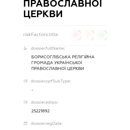
ПРАВОСЛАВНОЇ
ЦЕРКВИ
riskFactors.title
0
0
0
dossier.fullName:
БОРИСОГЛІБСЬКА РЕЛІГІЙНА
ГРОМАДА УКРАЇНСЬКОЇ
ПРАВОСЛАВНОЇ ЦЕРКВИ
dossier.opfSubType:
-
dossier.edrpo:
25221892
dossier.regDate: