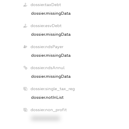
dossier.taxDebt
dossier.missingData
dossier.esvDebt
dossier.missingData
dossier.ndsPayer
dossier.missingData
dossier.ndsAnnul
dossier.missingData
dossier.single_tax_reg
dossier.notInList
dossier.non_profit
XXXXXXXXXX