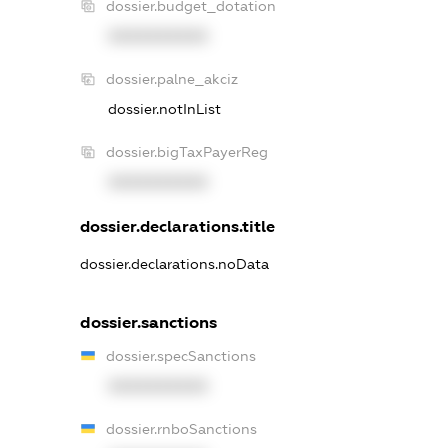
dossier.budget_dotation
XXXXXXXXXX
dossier.palne_akciz
dossier.notInList
dossier.bigTaxPayerReg
XXXXXXXXXX
dossier.declarations.title
dossier.declarations.noData
dossier.sanctions
dossier.specSanctions
XXXXXXXXXX
dossier.rnboSanctions