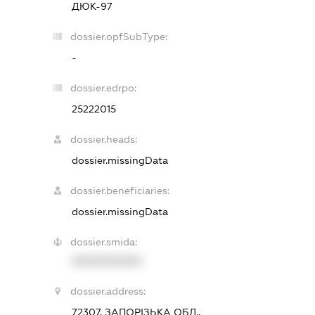
ДЮК-97
dossier.opfSubType:
-
dossier.edrpo:
25222015
dossier.heads:
dossier.missingData
dossier.beneficiaries:
dossier.missingData
dossier.smida:
XXXXXXXXXX
dossier.address:
72307, ЗАПОРІЗЬКА ОБЛ.,