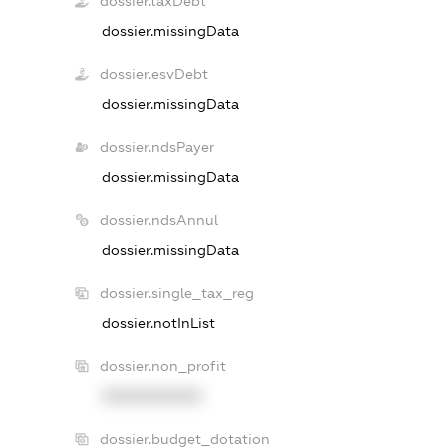
dossier.taxDebt
dossier.missingData
dossier.esvDebt
dossier.missingData
dossier.ndsPayer
dossier.missingData
dossier.ndsAnnul
dossier.missingData
dossier.single_tax_reg
dossier.notInList
dossier.non_profit
XXXXXXXXXX
dossier.budget_dotation