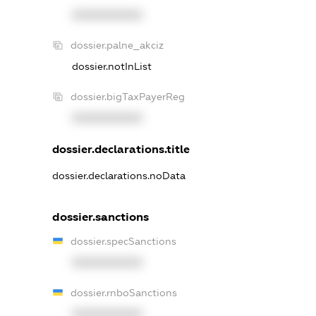
XXXXXXXXXX
dossier.palne_akciz
dossier.notInList
dossier.bigTaxPayerReg
XXXXXXXXXX
dossier.declarations.title
dossier.declarations.noData
dossier.sanctions
dossier.specSanctions
XXXXXXXXXX
dossier.rnboSanctions
XXXXXXXXXX