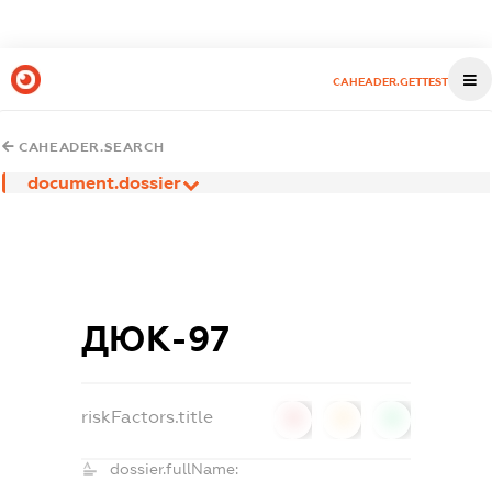
CAHEADER.GETTEST
CAHEADER.SEARCH
document.dossier
ДЮК-97
riskFactors.title
0
0
0
dossier.fullName: