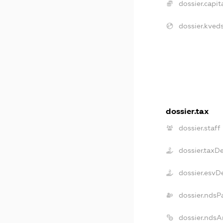
dossier.capita
dossier.kveds
dossier.tax
dossier.staff
dossier.taxD
dossier.esvD
dossier.ndsP
dossier.ndsA