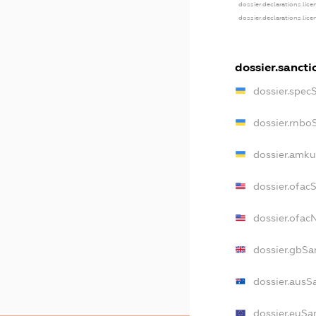
dossier.declarations.lic
dossier.declarations.lic
dossier.sancti
dossier.spec
dossier.rnbo
dossier.amku
dossier.ofac
dossier.ofa
dossier.gbSa
dossier.ausS
dossier.euSa