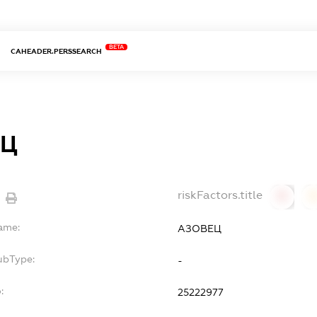
BETA
CAHEADER.PERSSEARCH
ЕЦ
riskFactors.title
0
Name:
АЗОВЕЦ
ubType:
-
:
25222977