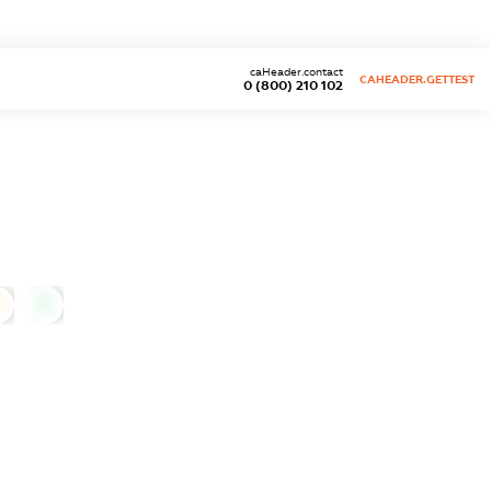
caHeader.contact
CAHEADER.GETTEST
0 (800) 210 102
0
0