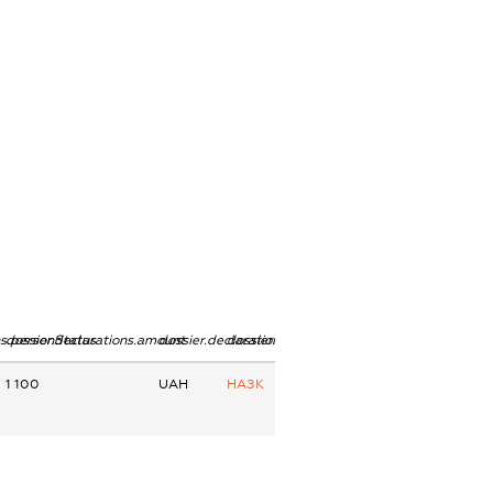
ns.personStatus
dossier.declarations.amount
dossier.declarations.currency
dossier.declarations.source
1 100
UAH
НАЗК