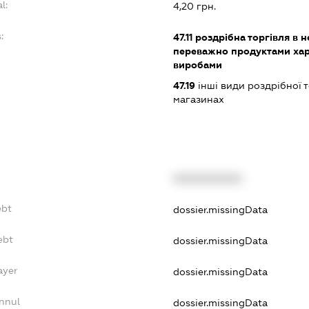
l:
4,20 грн.
:
47.11
роздрібна торгівля в н
переважно продуктами хар
виробами
47.19
інші види роздрібної т
магазинах
XXXXXXXXXX
ebt
dossier.missingData
ebt
dossier.missingData
ayer
dossier.missingData
nnul
dossier.missingData