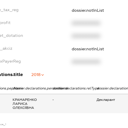
le_tax_reg
dossier.notInList
profit
XXXXXXXXXX
et_dotation
XXXXXXXXXX
e_akciz
dossier.notInList
axPayerReg
XXXXXXXXXX
tions.title
2018
tions.pepName
dossier.declarations.personName
dossier.declarations.relType
dossier.declaratio
КРАМАРЕНКО
-
Декларант
ЛАРИСА
ОЛЕКСІЇВНА
nse_1