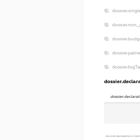
dossier.sing
dossier.non_
dossier.budg
dossier.paln
dossier.bigT
dossier.declara
dossier.declara
dossier.declarations.lice