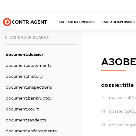
CONTR AGENT
CAHEADER.COMPANIES
CAHEADER.PERSONS
CAHEADER.SEARCH
document.dossier
АЗОВ
document.statements
document.history
dossier.title
document.inspections
dossier.full
document.bankruptcy
document.court
dossier.opfS
document.taxdebts
dossier.edrpo
document.enforcements