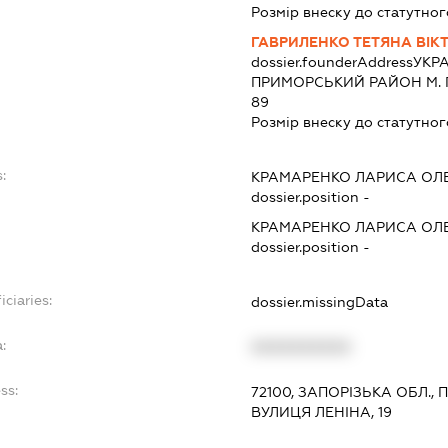
Розмір внеску до статутног
ГАВРИЛЕНКО ТЕТЯНА ВІК
dossier.founderAddress
УКРА
ПРИМОРСЬКИЙ РАЙОН М. П
89
Розмір внеску до статутног
:
КРАМАРЕНКО ЛАРИСА ОЛЕ
dossier.position -
КРАМАРЕНКО ЛАРИСА ОЛЕ
dossier.position -
iciaries:
dossier.missingData
:
XXXXXXXXXX
ss:
72100, ЗАПОРІЗЬКА ОБЛ.,
ВУЛИЦЯ ЛЕНІНА, 19