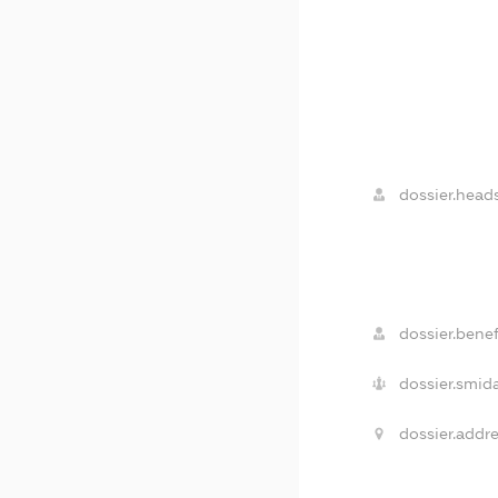
dossier.heads
dossier.benef
dossier.smida
dossier.addre