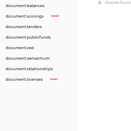
dossier.fou
document.balances
document.scorings
new!
document.tenders
document.publicfunds
document.ved
document.semantrum
document.relationships
document.licenses
new!