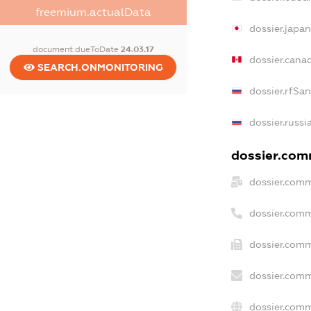
freemium.actualData
dossier.japa
document.dueToDate
24.03.17
dossier.cana
SEARCH.ONMONITORING
dossier.rfSa
dossier.russi
dossier.comm
dossier.comm
dossier.comm
dossier.comm
dossier.comm
dossier.comm