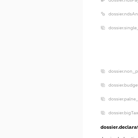
dossier.ndsPa
dossier.ndsAn
dossier.singl
dossier.non_p
dossier.budge
dossier.palne
dossier.bigTa
dossier.declarat