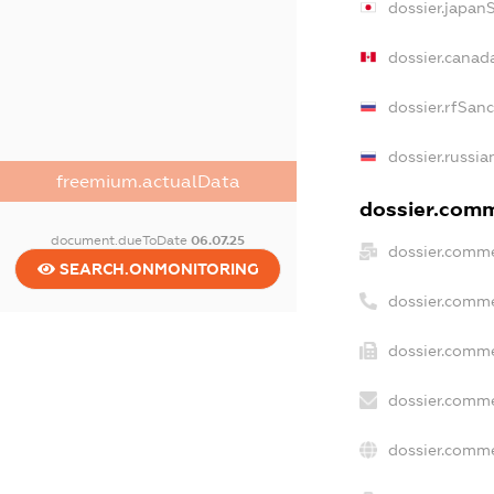
dossier.japan
dossier.canad
dossier.rfSan
dossier.russia
freemium.actualData
dossier.comme
document.dueToDate
06.07.25
dossier.comme
SEARCH.ONMONITORING
dossier.comme
dossier.comme
dossier.comme
dossier.comme