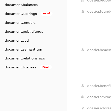
dossier.regDat
document.balances
dossier.foun
document.scorings
new!
document.tenders
document.publicfunds
document.ved
document.semantrum
dossier.heads:
document.relationships
document.licenses
new!
dossier.benefic
dossier.smida:
dossier.addres