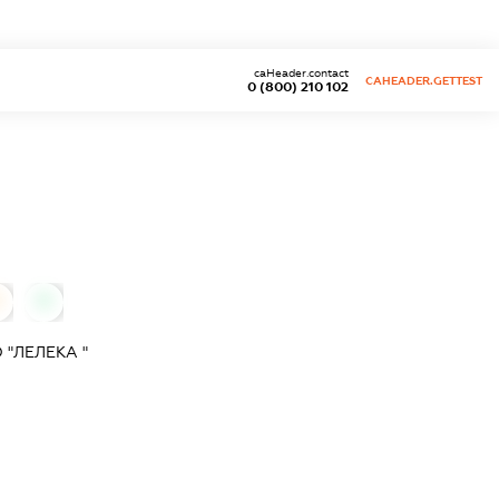
caHeader.contact
CAHEADER.GETTEST
0 (800) 210 102
0
0
"ЛЕЛЕКА "