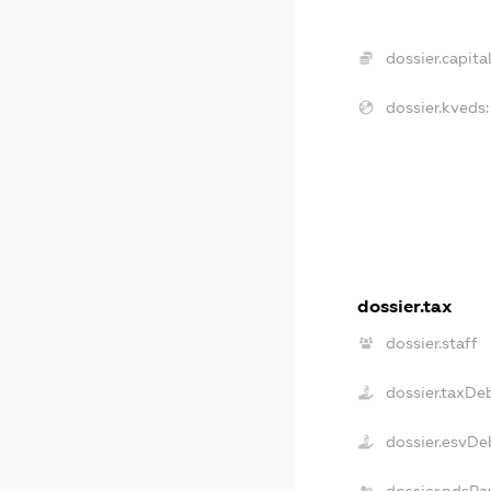
dossier.capital
dossier.kveds:
dossier.tax
dossier.staff
dossier.taxDe
dossier.esvDe