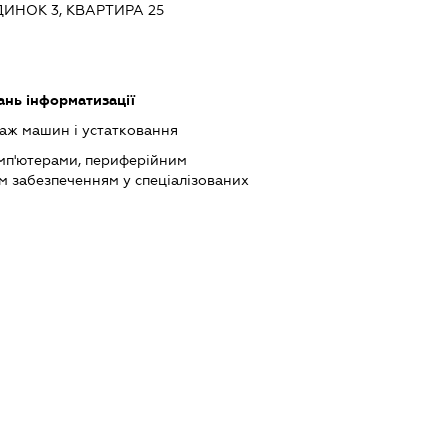
ИНОК 3, КВАРТИРА 25
ань інформатизації
аж машин і устатковання
мп'ютерами, периферійним
м забезпеченням у спеціалізованих