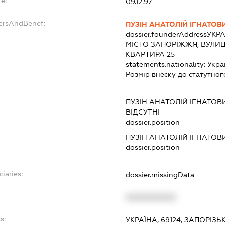
e:
09.12.97
dersAndBenef:
ПУЗІН АНАТОЛІЙ ІГНАТОВ
dossier.founderAddress
УКРА
МІСТО ЗАПОРІЖЖЯ, ВУЛИЦ
КВАРТИРА 25
statements.nationality:
Укра
Розмір внеску до статутног
ПУЗІН АНАТОЛІЙ ІГНАТОВ
ВІДСУТНІ
dossier.position -
ПУЗІН АНАТОЛІЙ ІГНАТОВ
dossier.position -
iaries:
dossier.missingData
XXXXXXXXXX
s:
УКРАЇНА, 69124, ЗАПОРІЗЬ