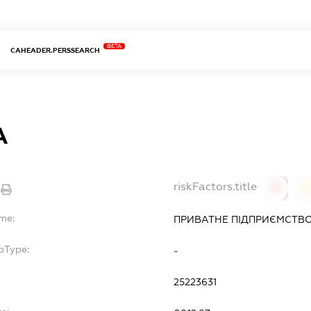
BETA
CAHEADER.PERSSEARCH
А
riskFactors.title
0
ame:
ПРИВАТНЕ ПІДПРИЄМСТВО 
bType:
-
25223631