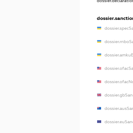
dossier.declarati
dossier.sanctio
dossier.specS
dossier.rnboS
dossier.amkuB
dossier.ofacS
dossier.ofac
dossier.gbSan
dossier.ausSa
dossier.euSan