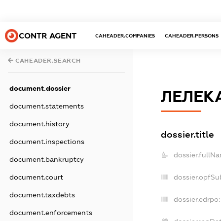
CONTR AGENT
CAHEADER.COMPANIES
CAHEADER.PERSONS
CAHEADER.SEARCH
document.dossier
ЛЕЛЕК
document.statements
document.history
dossier.title
document.inspections
dossier.fullN
document.bankruptcy
dossier.opfSu
document.court
document.taxdebts
dossier.edrpo:
document.enforcements