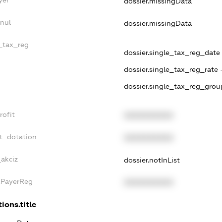
yer
dossier.missingData
nul
dossier.missingData
e_tax_reg
dossier.single_tax_reg_date -
dossier.single_tax_reg_rate 
dossier.single_tax_reg_grou
rofit
XXXXXXXXXX
t_dotation
XXXXXXXXXX
_akciz
dossier.notInList
xPayerReg
XXXXXXXXXX
ions.title