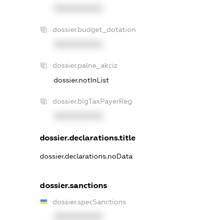
XXXXXXXXXX
dossier.budget_dotation
XXXXXXXXXX
dossier.palne_akciz
dossier.notInList
dossier.bigTaxPayerReg
XXXXXXXXXX
dossier.declarations.title
dossier.declarations.noData
dossier.sanctions
dossier.specSanctions
XXXXXXXXXX