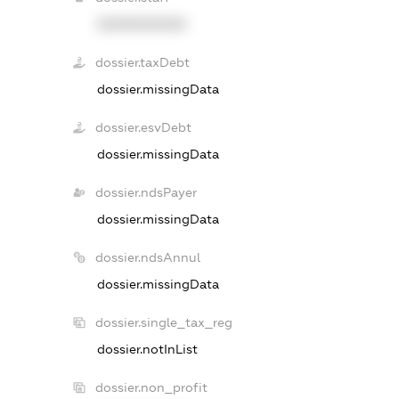
XXXXXXXXXX
dossier.taxDebt
dossier.missingData
dossier.esvDebt
dossier.missingData
dossier.ndsPayer
dossier.missingData
dossier.ndsAnnul
dossier.missingData
dossier.single_tax_reg
dossier.notInList
dossier.non_profit