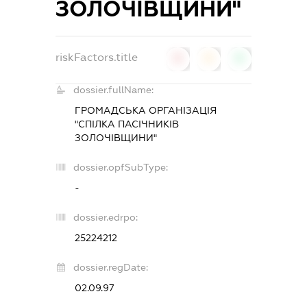
ЗОЛОЧІВЩИНИ"
riskFactors.title
0
0
0
dossier.fullName:
ГРОМАДСЬКА ОРГАНІЗАЦІЯ
"СПІЛКА ПАСІЧНИКІВ
ЗОЛОЧІВЩИНИ"
dossier.opfSubType:
-
dossier.edrpo:
25224212
dossier.regDate:
02.09.97