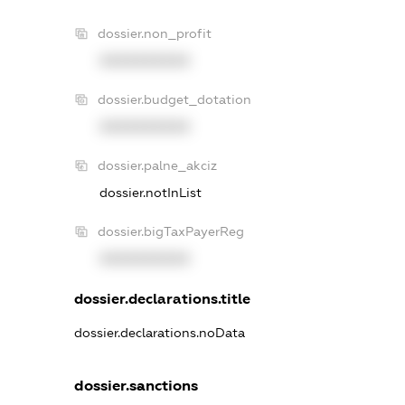
dossier.non_profit
XXXXXXXXXX
dossier.budget_dotation
XXXXXXXXXX
dossier.palne_akciz
dossier.notInList
dossier.bigTaxPayerReg
XXXXXXXXXX
dossier.declarations.title
dossier.declarations.noData
dossier.sanctions