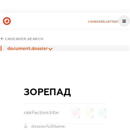
CAHEADER.GETTEST
CAHEADER.SEARCH
document.dossier
ЗОРЕПАД
riskFactors.title
0
0
0
dossier.fullName: