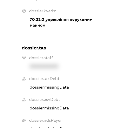
dossier.kveds:
70.32.0
управління нерухомим
майном
dossier.tax
dossier.staff
XXXXXXXXXX
dossier.taxDebt
dossier.missingData
dossier.esvDebt
dossier.missingData
dossier.ndsPayer