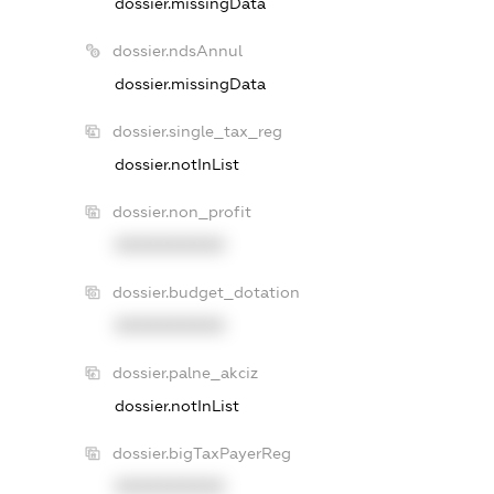
dossier.missingData
dossier.ndsAnnul
dossier.missingData
dossier.single_tax_reg
dossier.notInList
dossier.non_profit
XXXXXXXXXX
dossier.budget_dotation
XXXXXXXXXX
dossier.palne_akciz
dossier.notInList
dossier.bigTaxPayerReg
XXXXXXXXXX