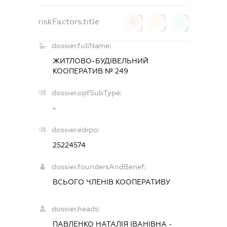
riskFactors.title
0
0
0
dossier.fullName:
ЖИТЛОВО-БУДІВЕЛЬНИЙ
КООПЕРАТИВ № 249
dossier.opfSubType:
-
dossier.edrpo:
25224574
dossier.foundersAndBenef:
ВСЬОГО ЧЛЕНІВ КООПЕРАТИВУ
dossier.heads:
ПАВЛЕНКО НАТАЛІЯ ІВАНІВНА
-