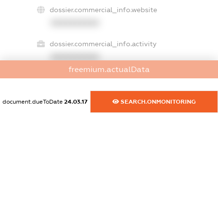
dossier.commercial_info.website
XXXXXXXXXX
dossier.commercial_info.activity
XXXXXXXXXX
freemium.actualData
freemium.exampleText_1
document.dueToDate
24.03.17
SEARCH.ONMONITORING
freemium.exampleText_2
freemium.anonymousPerSearch2
FREEMIUM.DETAILS
FREEMIUM.REGISTER