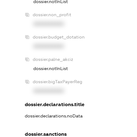
dossier.notInList
dossier.non_profit
XXXXXXXXXX
dossier.budget_dotation
XXXXXXXXXX
dossier.palne_akciz
dossier.notInList
dossier.bigTaxPayerReg
XXXXXXXXXX
dossier.declarations.title
dossier.declarations.noData
dossier.sanctions