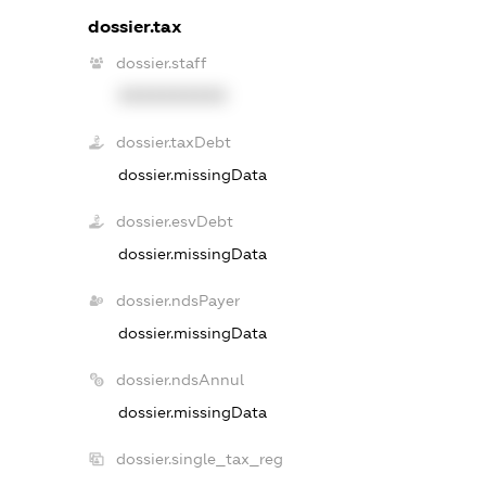
dossier.tax
dossier.staff
XXXXXXXXXX
dossier.taxDebt
dossier.missingData
dossier.esvDebt
dossier.missingData
dossier.ndsPayer
dossier.missingData
dossier.ndsAnnul
dossier.missingData
dossier.single_tax_reg