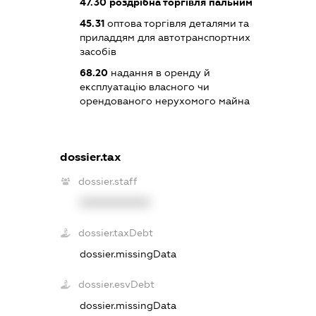
47.30
роздрібна торгівля пальним
45.31
оптова торгівля деталями та
приладдям для автотранспортних
засобів
68.20
надання в оренду й
експлуатацію власного чи
орендованого нерухомого майна
dossier.tax
dossier.staff
XXXXXXXXXX
dossier.taxDebt
dossier.missingData
dossier.esvDebt
dossier.missingData