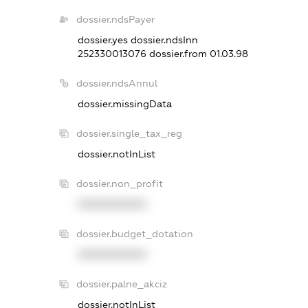
dossier.ndsPayer
dossier.yes
dossier.ndsInn
252330013076
dossier.from 01.03.98
dossier.ndsAnnul
dossier.missingData
dossier.single_tax_reg
dossier.notInList
dossier.non_profit
XXXXXXXXXX
dossier.budget_dotation
XXXXXXXXXX
dossier.palne_akciz
dossier.notInList