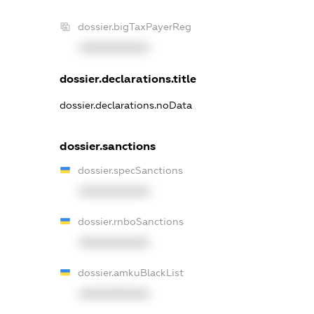
dossier.bigTaxPayerReg
XXXXXXXXXX
dossier.declarations.title
dossier.declarations.noData
dossier.sanctions
dossier.specSanctions
XXXXXXXXXX
dossier.rnboSanctions
XXXXXXXXXX
dossier.amkuBlackList
XXXXXXXXXX