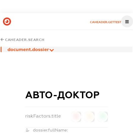
CAHEADER.GETTEST
CAHEADER.SEARCH
document.dossier
АВТО-ДОКТОР
riskFactors.title
0
0
0
dossier.fullName: