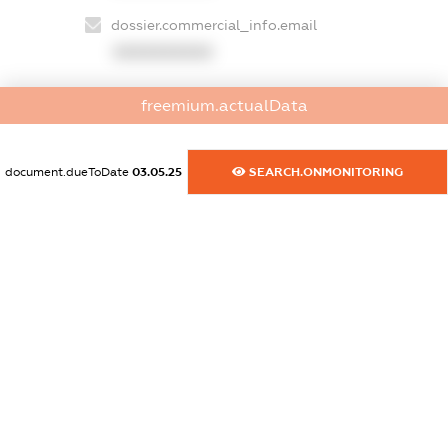
dossier.commercial_info.email
XXXXXXXXXX
dossier.commercial_info.website
freemium.actualData
XXXXXXXXXX
dossier.commercial_info.activity
document.dueToDate
03.05.25
SEARCH.ONMONITORING
XXXXXXXXXX
freemium.exampleText_1
freemium.exampleText_2
freemium.anonymousPerSearch2
FREEMIUM.DETAILS
FREEMIUM.REGISTER