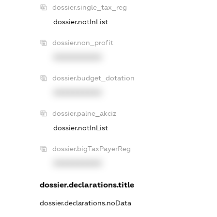
dossier.single_tax_reg
dossier.notInList
dossier.non_profit
XXXXXXXXXX
dossier.budget_dotation
XXXXXXXXXX
dossier.palne_akciz
dossier.notInList
dossier.bigTaxPayerReg
XXXXXXXXXX
dossier.declarations.title
dossier.declarations.noData