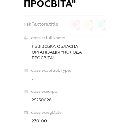
ПРОСВІТА"
riskFactors.title
0
0
0
dossier.fullName:
ЛЬВІВСЬКА ОБЛАСНА
ОРГАНІЗАЦІЯ "МОЛОДА
ПРОСВІТА"
dossier.opfSubType:
-
dossier.edrpo:
25250028
dossier.regDate:
27.01.00