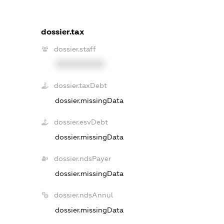
dossier.tax
dossier.staff
XXXXXXXXXX
dossier.taxDebt
dossier.missingData
dossier.esvDebt
dossier.missingData
dossier.ndsPayer
dossier.missingData
dossier.ndsAnnul
dossier.missingData