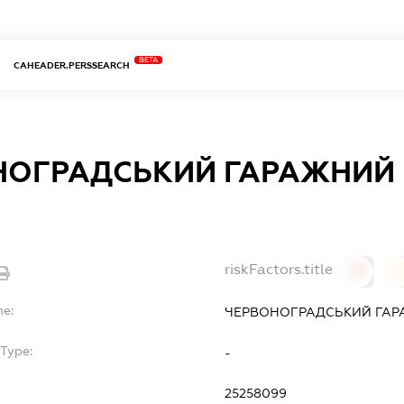
BETA
CAHEADER.PERSSEARCH
НОГРАДСЬКИЙ ГАРАЖНИЙ 
riskFactors.title
0
0
me:
ЧЕРВОНОГРАДСЬКИЙ ГАР
Type:
-
25258099