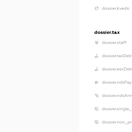
dossier.kveds:
dossier.tax
dossier.staff
dossier.taxDeb
dossier.esvDeb
dossier.ndsPay
dossier.ndsAn
dossier.single
dossier.non_pr