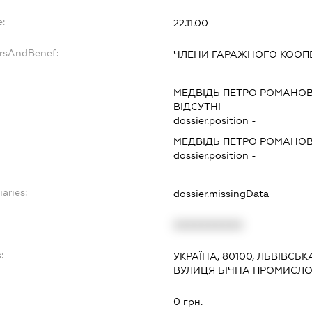
e:
22.11.00
ersAndBenef:
ЧЛЕНИ ГАРАЖНОГО КООП
МЕДВІДЬ ПЕТРО РОМАНО
ВІДСУТНІ
dossier.position -
МЕДВІДЬ ПЕТРО РОМАНО
dossier.position -
iaries:
dossier.missingData
XXXXXXXXXX
:
УКРАЇНА, 80100, ЛЬВІВСЬ
ВУЛИЦЯ БІЧНА ПРОМИСЛО
0 грн.