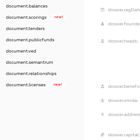
document.balances
dossier.regDat
document.scorings
new!
dossier.found
document.tenders
document.publicfunds
dossier.heads:
document.ved
document.semantrum
document.relationships
document.licenses
new!
dossier.benefic
dossier.smida:
dossier.address
dossier.capital: