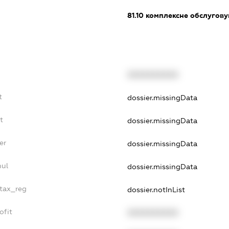
81.10
комплексне обслуговув
XXXXXXXXXX
t
dossier.missingData
t
dossier.missingData
er
dossier.missingData
nul
dossier.missingData
_tax_reg
dossier.notInList
ofit
XXXXXXXXXX