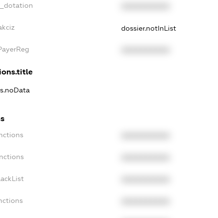
t_dotation
XXXXXXXXXX
akciz
dossier.notInList
xPayerReg
XXXXXXXXXX
ons.title
ns.noData
ns
nctions
XXXXXXXXXX
nctions
XXXXXXXXXX
ackList
XXXXXXXXXX
nctions
XXXXXXXXXX