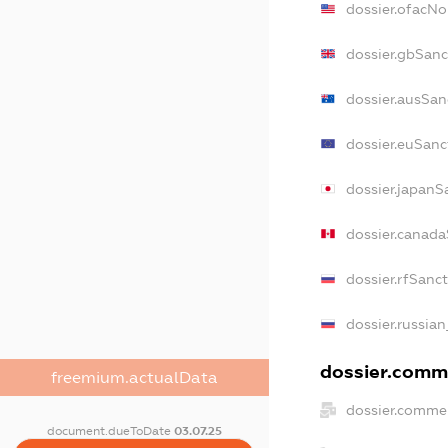
dossier.ofacN
dossier.gbSanc
dossier.ausSan
dossier.euSanc
dossier.japanS
dossier.canad
dossier.rfSanc
dossier.russian
dossier.comme
freemium.actualData
dossier.commer
document.dueToDate
03.07.25