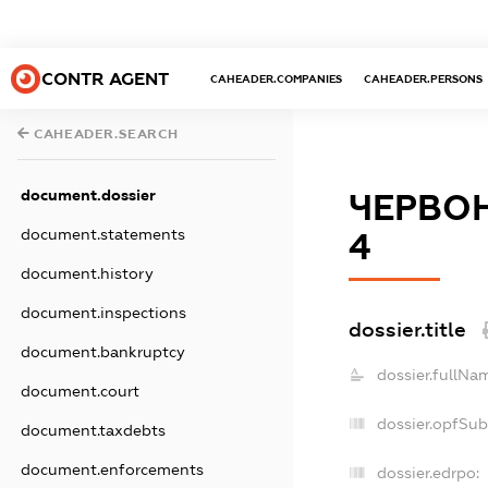
CONTR AGENT
CAHEADER.COMPANIES
CAHEADER.PERSONS
CAHEADER.SEARCH
document.dossier
ЧЕРВО
document.statements
4
document.history
document.inspections
dossier.title
document.bankruptcy
dossier.fullNa
document.court
dossier.opfSub
document.taxdebts
document.enforcements
dossier.edrpo: