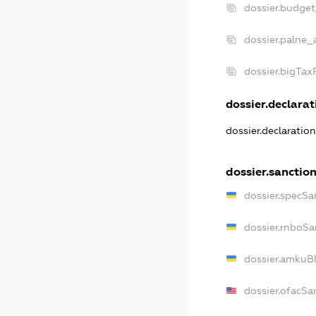
dossier.budge
dossier.palne_
dossier.bigTa
dossier.declarati
dossier.declaratio
dossier.sanctio
dossier.specSa
dossier.rnboSa
dossier.amkuBl
dossier.ofacSa