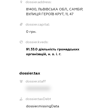
dossier.address:
81400, ЛЬВІВСЬКА ОБЛ., САМБІР,
ВУЛИЦЯ ГЕРОЇВ КРУТ, 11, 47
dossier.capital:
0 грн.
dossier.kveds:
91.33.0
діяльність громадських
організацій, н. в. і. г.
dossier.tax
dossier.staff
XXXXXXXXXX
dossier.taxDebt
dossier.missingData