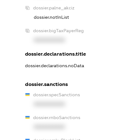
dossier.palne_akciz
dossier.notInList
dossier.bigTaxPayerReg
XXXXXXXXXX
dossier.declarations.title
dossier.declarations.noData
dossier.sanctions
dossier.specSanctions
XXXXXXXXXX
dossier.rnboSanctions
XXXXXXXXXX