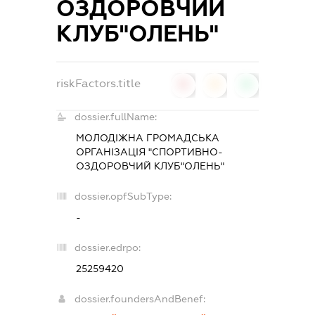
ОЗДОРОВЧИЙ
КЛУБ"ОЛЕНЬ"
riskFactors.title
0
0
0
dossier.fullName:
МОЛОДІЖНА ГРОМАДСЬКА
ОРГАНІЗАЦІЯ "СПОРТИВНО-
ОЗДОРОВЧИЙ КЛУБ"ОЛЕНЬ"
dossier.opfSubType:
-
dossier.edrpo:
25259420
dossier.foundersAndBenef: