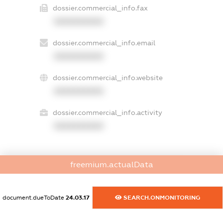
dossier.commercial_info.fax
XXXXXXXXXX
dossier.commercial_info.email
XXXXXXXXXX
dossier.commercial_info.website
XXXXXXXXXX
dossier.commercial_info.activity
XXXXXXXXXX
freemium.actualData
freemium.exampleText_1
freemium.exampleText_2
freemium.anonymousPerSearch2
document.dueToDate
24.03.17
SEARCH.ONMONITORING
FREEMIUM.DETAILS
FREEMIUM.REGISTER