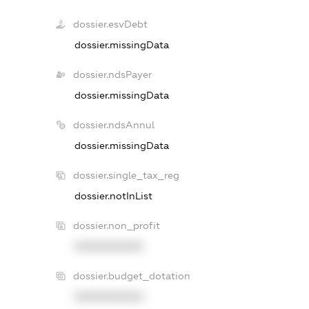
dossier.esvDebt
dossier.missingData
dossier.ndsPayer
dossier.missingData
dossier.ndsAnnul
dossier.missingData
dossier.single_tax_reg
dossier.notInList
dossier.non_profit
XXXXXXXXXX
dossier.budget_dotation
XXXXXXXXXX