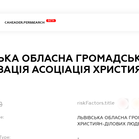
BETA
CAHEADER.PERSSEARCH
СЬКА ОБЛАСНА ГРОМАДСЬ
ЗАЦІЯ АСОЦІАЦІЯ ХРИСТИ
riskFactors.title
0
0
e:
ЛЬВІВСЬКА ОБЛАСНА ГРО
ХРИСТИЯН-ДІЛОВИХ ЛЮД
Type:
-