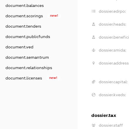
document.balances
dossier.edrpo:
document.scorings
new!
dossier.heads:
document.tenders
document.publicfunds
dossier.benefici
document.ved
dossier.smida:
document.semantrum
dossier.address
document.relationships
document.licenses
new!
dossier.capital:
dossier.kveds:
dossier.tax
dossier.staff