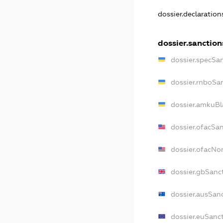
dossier.declaratio
dossier.sanction
dossier.specSa
dossier.rnboSa
dossier.amkuBl
dossier.ofacSa
dossier.ofacN
dossier.gbSanc
dossier.ausSan
dossier.euSanc