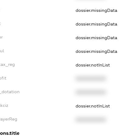
t
dossier.missingData
t
dossier.missingData
er
dossier.missingData
ul
dossier.missingData
_tax_reg
dossier.notInList
ofit
XXXXXXXXXX
_dotation
XXXXXXXXXX
kciz
dossier.notInList
PayerReg
XXXXXXXXXX
ons.title