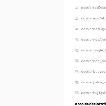
dossier.taxDeb
dossier.esvDeb
dossier.ndsPay
dossier.ndsAnn
dossier.single
dossier.non_pr
dossier.budget
dossier.palne_a
dossier.bigTax
dossier.declarati