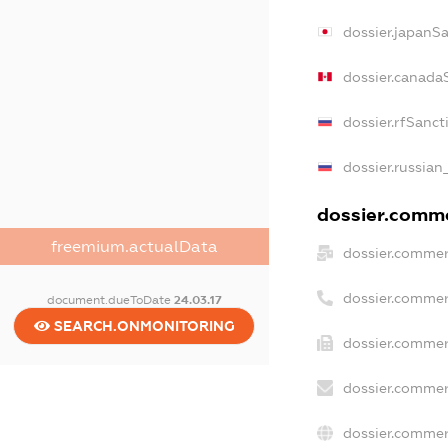
dossier.japanS
dossier.canada
dossier.rfSanct
dossier.russian
dossier.commer
freemium.actualData
dossier.commer
dossier.commer
document.dueToDate
24.03.17
SEARCH.ONMONITORING
dossier.commer
dossier.commer
dossier.commer