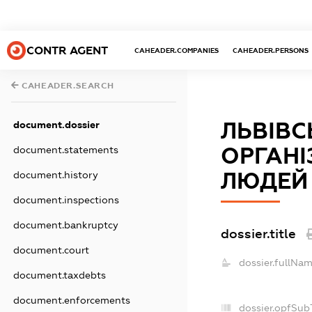
CONTR AGENT
CAHEADER.COMPANIES
CAHEADER.PERSONS
CAHEADER.SEARCH
ЛЬВІВ
document.dossier
ОРГАНІ
document.statements
ЛЮДЕЙ
document.history
document.inspections
document.bankruptcy
dossier.title
document.court
dossier.fullNam
document.taxdebts
document.enforcements
dossier.opfSub