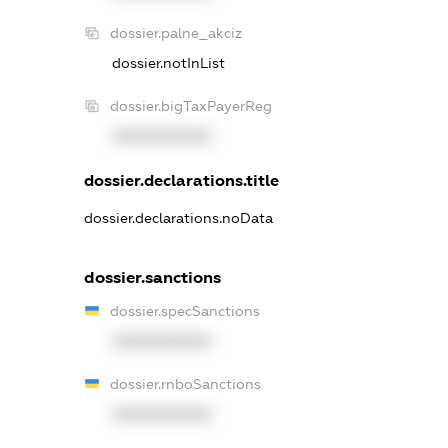
dossier.palne_akciz
dossier.notInList
dossier.bigTaxPayerReg
XXXXXXXXXX
dossier.declarations.title
dossier.declarations.noData
dossier.sanctions
dossier.specSanctions
XXXXXXXXXX
dossier.rnboSanctions
XXXXXXXXXX