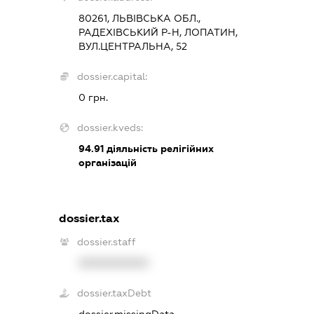
80261, ЛЬВІВСЬКА ОБЛ.,
РАДЕХІВСЬКИЙ Р-Н, ЛОПАТИН,
ВУЛ.ЦЕНТРАЛЬНА, 52
dossier.capital:
0 грн.
dossier.kveds:
94.91
діяльність релігійних
організацій
dossier.tax
dossier.staff
XXXXXXXXXX
dossier.taxDebt