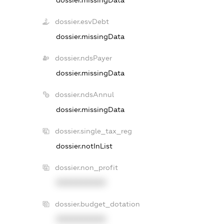
dossier.missingData
dossier.esvDebt
dossier.missingData
dossier.ndsPayer
dossier.missingData
dossier.ndsAnnul
dossier.missingData
dossier.single_tax_reg
dossier.notInList
dossier.non_profit
XXXXXXXXXX
dossier.budget_dotation
XXXXXXXXXX