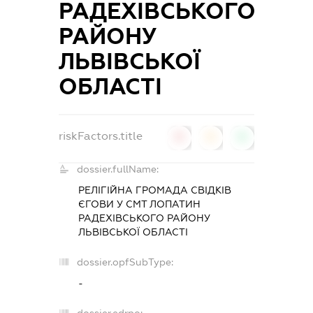
РАДЕХІВСЬКОГО
РАЙОНУ
ЛЬВІВСЬКОЇ
ОБЛАСТІ
riskFactors.title
0
0
0
dossier.fullName:
РЕЛІГІЙНА ГРОМАДА СВІДКІВ
ЄГОВИ У СМТ ЛОПАТИН
РАДЕХІВСЬКОГО РАЙОНУ
ЛЬВІВСЬКОЇ ОБЛАСТІ
dossier.opfSubType:
-
dossier.edrpo: