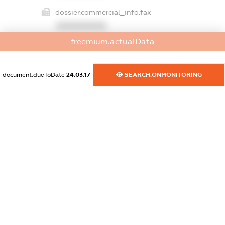
dossier.commercial_info.fax
XXXXXXXXXX
freemium.actualData
dossier.commercial_info.email
XXXXXXXXXX
document.dueToDate
24.03.17
SEARCH.ONMONITORING
dossier.commercial_info.website
XXXXXXXXXX
dossier.commercial_info.activity
XXXXXXXXXX
freemium.exampleText_1
freemium.exampleText_2
freemium.anonymousPerSearch2
FREEMIUM.DETAILS
FREEMIUM.REGISTER