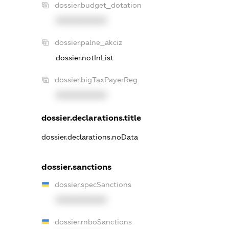
dossier.budget_dotation
XXXXXXXXXX
dossier.palne_akciz
dossier.notInList
dossier.bigTaxPayerReg
XXXXXXXXXX
dossier.declarations.title
dossier.declarations.noData
dossier.sanctions
dossier.specSanctions
XXXXXXXXXX
dossier.rnboSanctions