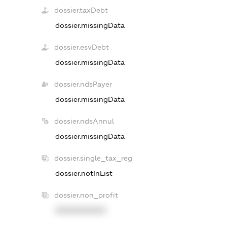
dossier.taxDebt
dossier.missingData
dossier.esvDebt
dossier.missingData
dossier.ndsPayer
dossier.missingData
dossier.ndsAnnul
dossier.missingData
dossier.single_tax_reg
dossier.notInList
dossier.non_profit
XXXXXXXXXX