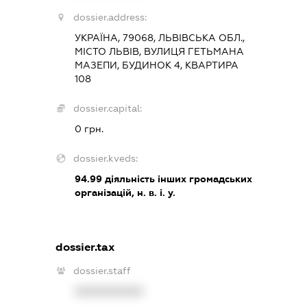
dossier.address:
УКРАЇНА, 79068, ЛЬВІВСЬКА ОБЛ.,
МІСТО ЛЬВІВ, ВУЛИЦЯ ГЕТЬМАНА
МАЗЕПИ, БУДИНОК 4, КВАРТИРА
108
dossier.capital:
0 грн.
dossier.kveds:
94.99
діяльність інших громадських
організацій, н. в. і. у.
dossier.tax
dossier.staff
XXXXXXXXXX