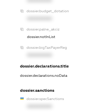
XXXXXXXXXX
dossier.budget_dotation
XXXXXXXXXX
dossier.palne_akciz
dossier.notInList
dossier.bigTaxPayerReg
XXXXXXXXXX
dossier.declarations.title
dossier.declarations.noData
dossier.sanctions
dossier.specSanctions
XXXXXXXXXX