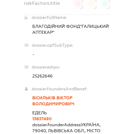
riskFactors.title
0
0
0
dossier.fullName:
БЛАГОДІЙНИЙ ФОНД"ГАЛИЦЬКИЙ
АПТЕКАР"
dossier.opfSubType:
-
dossier.edrpo:
25262646
dossier.foundersAndBenef:
ВІСИЛЬКІВ ВІКТОР
ВОЛОДИМИРОВИЧ
ЕДЕЛЬ
13837490
dossier.founderAddress
УКРАЇНА,
79040, ЛЬВІВСЬКА ОБЛ., МІСТО