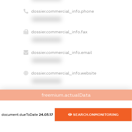
dossier.commercial_info.phone
XXXXXXXXXX
dossier.commercial_info.fax
XXXXXXXXXX
dossier.commercial_info.email
XXXXXXXXXX
dossier.commercial_info.website
XXXXXXXXXX
dossier.commercial_info.activity
freemium.actualData
XXXXXXXXXX
document.dueToDate
24.03.17
SEARCH.ONMONITORING
freemium.exampleText_1