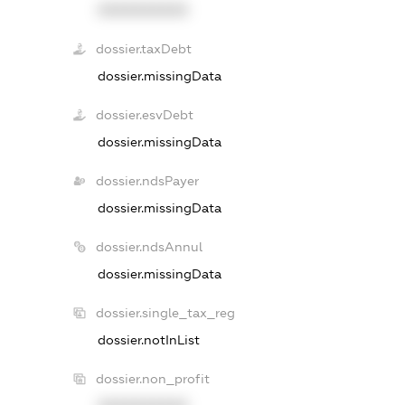
XXXXXXXXXX
dossier.taxDebt
dossier.missingData
dossier.esvDebt
dossier.missingData
dossier.ndsPayer
dossier.missingData
dossier.ndsAnnul
dossier.missingData
dossier.single_tax_reg
dossier.notInList
dossier.non_profit