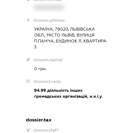
XXXXXXXXXX
dossier.address:
УКРАЇНА, 79020, ЛЬВІВСЬКА
ОБЛ., МІСТО ЛЬВІВ, ВУЛИЦЯ
П.ПАНЧА, БУДИНОК 11, КВАРТИРА
3
dossier.capital:
0 грн.
dossier.kveds:
94.99
діяльність інших
громадських організацій, н.в.і.у.
dossier.tax
dossier.staff