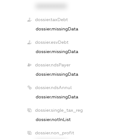
XXXXXXXXXX
dossier.taxDebt
dossier.missingData
dossier.esvDebt
dossier.missingData
dossier.ndsPayer
dossier.missingData
dossier.ndsAnnul
dossier.missingData
dossier.single_tax_reg
dossier.notInList
dossier.non_profit