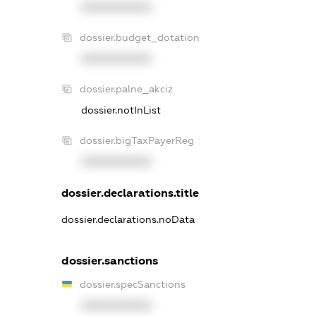
XXXXXXXXXX
dossier.budget_dotation
XXXXXXXXXX
dossier.palne_akciz
dossier.notInList
dossier.bigTaxPayerReg
XXXXXXXXXX
dossier.declarations.title
dossier.declarations.noData
dossier.sanctions
dossier.specSanctions
XXXXXXXXXX