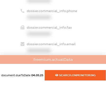
XXXXXXXXXX
dossier.commercial_info.phone
XXXXXXXXXX
dossier.commercial_info.fax
XXXXXXXXXX
dossier.commercial_info.email
XXXXXXXXXX
freemium.actualData
dossier.commercial_info.website
XXXXXXXXXX
document.dueToDate
04.05.25
SEARCH.ONMONITORING
dossier.commercial_info.activity
XXXXXXXXXX
freemium.exampleText_1