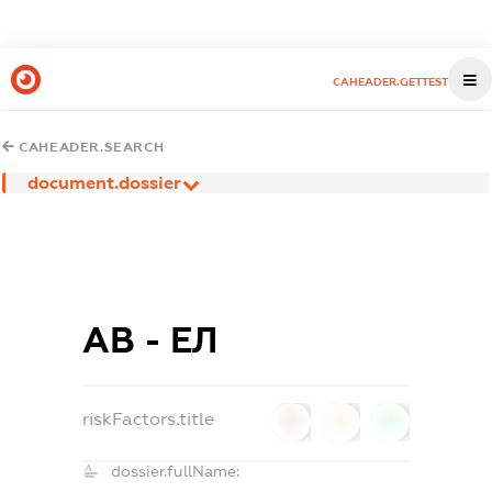
CAHEADER.GETTEST
CAHEADER.SEARCH
document.dossier
АВ - ЕЛ
riskFactors.title
0
0
0
dossier.fullName: