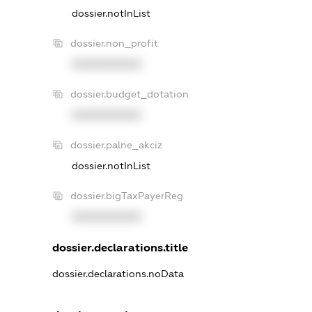
dossier.notInList
dossier.non_profit
XXXXXXXXXX
dossier.budget_dotation
XXXXXXXXXX
dossier.palne_akciz
dossier.notInList
dossier.bigTaxPayerReg
XXXXXXXXXX
dossier.declarations.title
dossier.declarations.noData