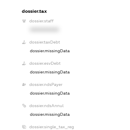
dossier.tax
dossier.staff
XXXXXXXXXX
dossier.taxDebt
dossier.missingData
dossier.esvDebt
dossier.missingData
dossier.ndsPayer
dossier.missingData
dossier.ndsAnnul
dossier.missingData
dossier.single_tax_reg