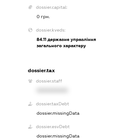
dossier.capital:
0 грн.
dossier.kveds:
84.11
державне управління
загального характеру
dossier.tax
dossier.staff
XXXXXXXXXX
dossier.taxDebt
dossier.missingData
dossier.esvDebt
dossier.missingData