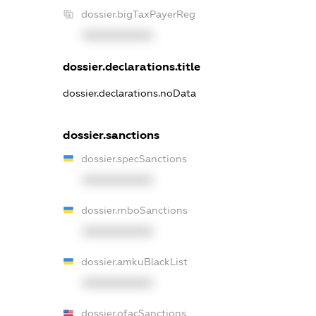
dossier.bigTaxPayerReg
XXXXXXXXXX
dossier.declarations.title
dossier.declarations.noData
dossier.sanctions
dossier.specSanctions
XXXXXXXXXX
dossier.rnboSanctions
XXXXXXXXXX
dossier.amkuBlackList
XXXXXXXXXX
dossier.ofacSanctions