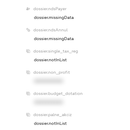
dossier.ndsPayer
dossier.missingData
dossier.ndsAnnul
dossier.missingData
dossier.single_tax_reg
dossier.notInList
dossier.non_profit
XXXXXXXXXX
dossier.budget_dotation
XXXXXXXXXX
dossier.palne_akciz
dossier.notInList