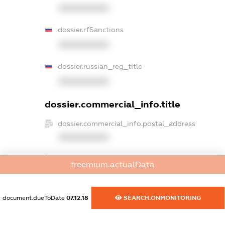
XXXXXXXXXX
dossier.rfSanctions
XXXXXXXXXX
dossier.russian_reg_title
XXXXXXXXXX
dossier.commercial_info.title
dossier.commercial_info.postal_address
XXXXXXXXXX
dossier.commercial_info.phone
freemium.actualData
XXXXXXXXXX
dossier.commercial_info.fax
document.dueToDate
07.12.18
SEARCH.ONMONITORING
XXXXXXXXXX