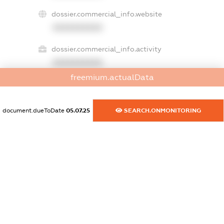
dossier.commercial_info.website
XXXXXXXXXX
dossier.commercial_info.activity
XXXXXXXXXX
freemium.actualData
freemium.exampleText_1
document.dueToDate
05.07.25
SEARCH.ONMONITORING
freemium.exampleText_2
freemium.anonymousPerSearch2
FREEMIUM.DETAILS
FREEMIUM.REGISTER