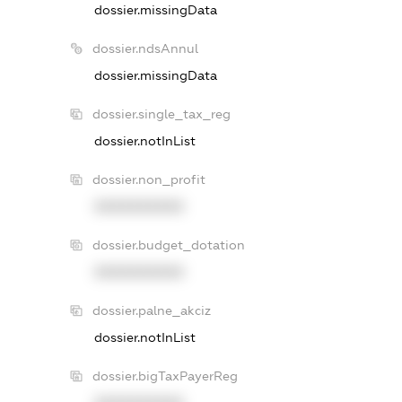
dossier.missingData
dossier.ndsAnnul
dossier.missingData
dossier.single_tax_reg
dossier.notInList
dossier.non_profit
XXXXXXXXXX
dossier.budget_dotation
XXXXXXXXXX
dossier.palne_akciz
dossier.notInList
dossier.bigTaxPayerReg