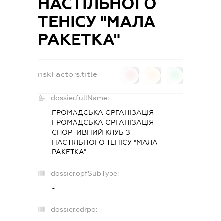
НАСТІЛЬНОГО
ТЕНІСУ "МАЛА
РАКЕТКА"
riskFactors.title
0
0
0
dossier.fullName:
ГРОМАДСЬКА ОРГАНІЗАЦІЯ
ГРОМАДСЬКА ОРГАНІЗАЦІЯ
СПОРТИВНИЙ КЛУБ З
НАСТІЛЬНОГО ТЕНІСУ "МАЛА
РАКЕТКА"
dossier.opfSubType:
-
dossier.edrpo: