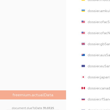
dossier.amku
dossier.ofac
dossier.ofa
dossier.gbSa
dossier.ausS
dossier.euSa
dossier.japa
dossier.cana
freemium.actualData
dossier.rfSan
document.dueToDate
31.07.25