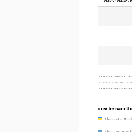
dossier.declara
dossier.declarations.lice
dossier.declarations.lice
dossier.declarations.lice
dossier.sancti
dossier.spec
dossier.rnbo