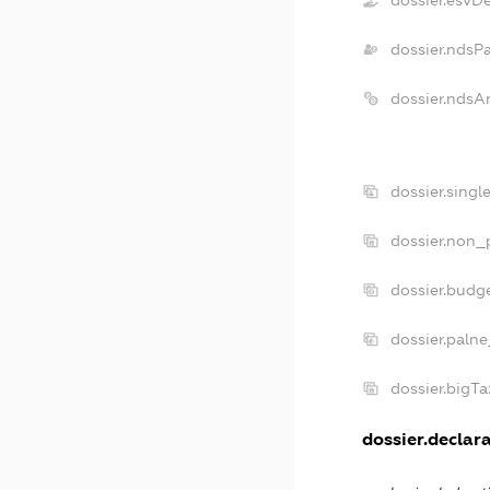
dossier.esvD
dossier.ndsP
dossier.ndsA
dossier.sing
dossier.non_
dossier.budg
dossier.palne
dossier.bigT
dossier.declara