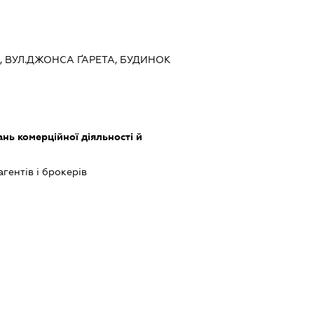
ЇВ, ВУЛ.ДЖОНСА ҐАРЕТА, БУДИНОК
нь комерційної діяльності й
агентів і брокерів