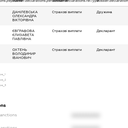
tions.pepName
dossier.declarations.personName
dossier.declarations.relType
dossier.declaratio
ДАНІЛЕВСЬКА
Страхові виплати
Дружина
ОЛЕКСАНДРА
ВІКТОРІВНА
ЄВГРАФОВА
Страхові виплати
Декларант
ЄЛИЗАВЕТА
ПАВЛІВНА
ОХТЕНЬ
Страхові виплати
Декларант
ВОЛОДИМИР
ІВАНОВИЧ
nse_1
nse_2
nse_3
ons
Sanctions
XXXXXXXXXX
Sanctions