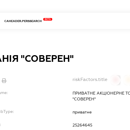
BETA
CAHEADER.PERSSEARCH
НІЯ "СОВЕРЕН"
riskFactors.title
0
ame:
ПРИВАТНЕ АКЦІОНЕРНЕ Т
"СОВЕРЕН"
ubType:
приватне
:
25264645