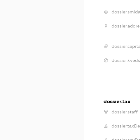
dossier.smida
dossier.addre
dossier.capita
dossier.kveds
dossier.tax
dossier.staff
dossier.taxD