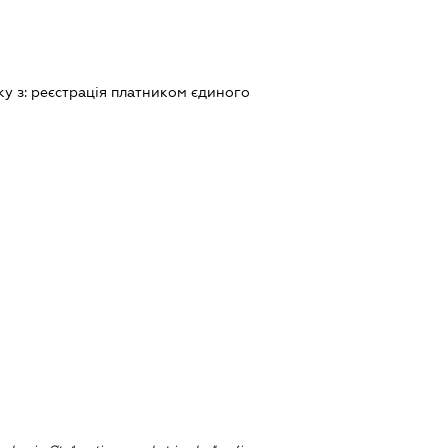
ку з:
реєстрацiя платником єдиного