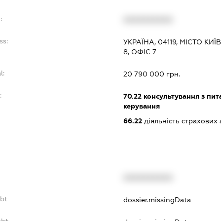
:
XXXXXXXXXX
ss:
УКРАЇНА, 04119, МІСТО КИ
8, ОФІС 7
l:
20 790 000 грн.
:
70.22
консультування з пита
керування
66.22
діяльність страхових 
XXXXXXXXXX
ebt
dossier.missingData