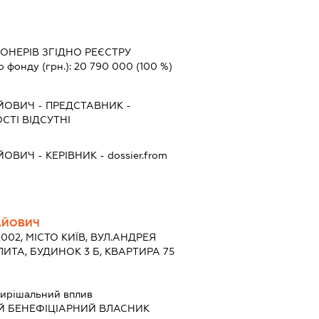
ІОНЕРІВ ЗГІДНО РЕЄСТРУ
о фонду (грн.):
20 790 000
(100 %)
ЙОВИЧ
-
ПРЕДСТАВНИК
-
СТІ ВІДСУТНІ
ЙОВИЧ
-
КЕРІВНИК
- dossier.from
АЙОВИЧ
2002, МІСТО КИЇВ, ВУЛ.АНДРЕЯ
ТА, БУДИНОК 3 Б, КВАРТИРА 75
ирішальний вплив
Й БЕНЕФІЦІАРНИЙ ВЛАСНИК