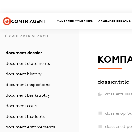
CONTR AGENT
CAHEADER.COMPANIES
CAHEADER.PERSONS
CAHEADER.SEARCH
document.dossier
КОМПА
document.statements
document.history
dossier.title
document.inspections
dossier.fullN
document.bankruptcy
document.court
dossier.opfS
document.taxdebts
dossier.edrpo
document.enforcements