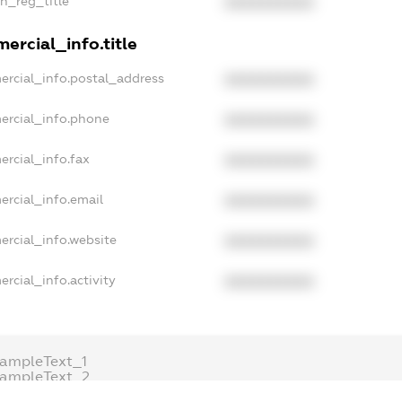
an_reg_title
XXXXXXXXXX
ercial_info.title
ercial_info.postal_address
XXXXXXXXXX
ercial_info.phone
XXXXXXXXXX
ercial_info.fax
XXXXXXXXXX
ercial_info.email
XXXXXXXXXX
ercial_info.website
XXXXXXXXXX
rcial_info.activity
XXXXXXXXXX
xampleText_1
xampleText_2
nonymousPerSearch2