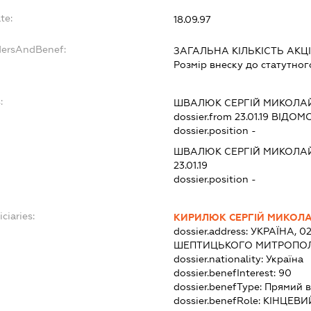
te:
18.09.97
dersAndBenef:
ЗАГАЛЬНА КІЛЬКІСТЬ АКЦ
Розмір внеску до статутног
:
ШВАЛЮК СЕРГІЙ МИКОЛА
dossier.from 23.01.19
ВІДОМО
dossier.position -
ШВАЛЮК СЕРГІЙ МИКОЛА
23.01.19
dossier.position -
ciaries:
КИРИЛЮК СЕРГІЙ МИКОЛ
dossier.address:
УКРАЇНА, 0
ШЕПТИЦЬКОГО МИТРОПОЛИ
dossier.nationality:
Україна
dossier.benefInterest:
90
dossier.benefType:
Прямий в
dossier.benefRole:
КІНЦЕВИ