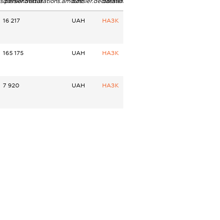
ns.personStatus
dossier.declarations.amount
dossier.declarations.currency
dossier.declarations.source
16 217
UAH
НАЗК
165 175
UAH
НАЗК
7 920
UAH
НАЗК