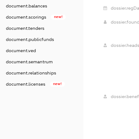
document.balances
dossier.regDa
document.scorings
new!
dossier.foun
document.tenders
document.publicfunds
dossier.heads
document.ved
document.semantrum
document.relationships
document.licenses
new!
dossier.benefi