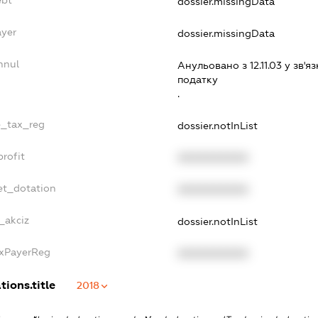
ebt
dossier.missingData
ayer
dossier.missingData
nnul
Анульовано з 12.11.03 у зв'яз
податку
.
le_tax_reg
dossier.notInList
profit
XXXXXXXXXX
et_dotation
XXXXXXXXXX
_akciz
dossier.notInList
axPayerReg
XXXXXXXXXX
tions.title
2018