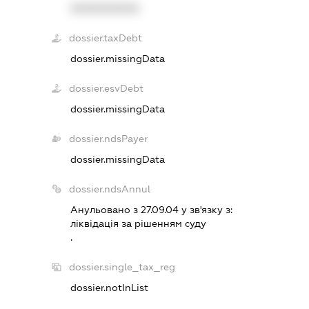
XXXXXXXXXX
dossier.taxDebt
dossier.missingData
dossier.esvDebt
dossier.missingData
dossier.ndsPayer
dossier.missingData
dossier.ndsAnnul
Анульовано з 27.09.04 у зв'язку з:
лiквiдацiя за рiшенням суду
.
dossier.single_tax_reg
dossier.notInList