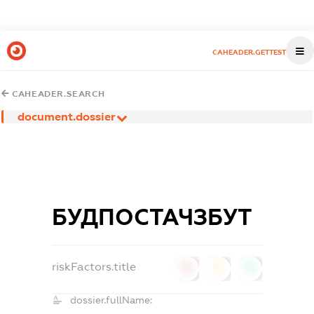
CAHEADER.GETTEST
CAHEADER.SEARCH
document.dossier
БУДПОСТАЧЗБУТ
riskFactors.title
0
0
0
dossier.fullName: