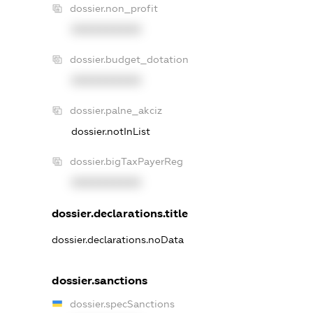
dossier.non_profit
XXXXXXXXXX
dossier.budget_dotation
XXXXXXXXXX
dossier.palne_akciz
dossier.notInList
dossier.bigTaxPayerReg
XXXXXXXXXX
dossier.declarations.title
dossier.declarations.noData
dossier.sanctions
dossier.specSanctions