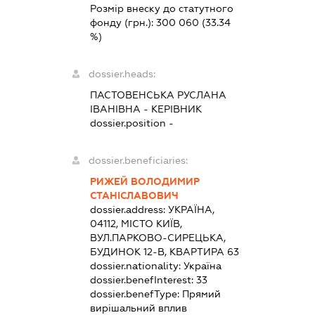
Розмір внеску до статутного
фонду (грн.):
300 060
(33.34
%)
dossier.heads:
ПАСТОВЕНСЬКА РУСЛАНА
ІВАНІВНА
-
КЕРІВНИК
dossier.position -
dossier.beneficiaries:
РИЖЕЙ ВОЛОДИМИР
СТАНІСЛАВОВИЧ
dossier.address:
УКРАЇНА,
04112, МІСТО КИЇВ,
ВУЛ.ПАРКОВО-СИРЕЦЬКА,
БУДИНОК 12-В, КВАРТИРА 63
dossier.nationality:
Україна
dossier.benefInterest:
33
dossier.benefType:
Прямий
вирішальний вплив