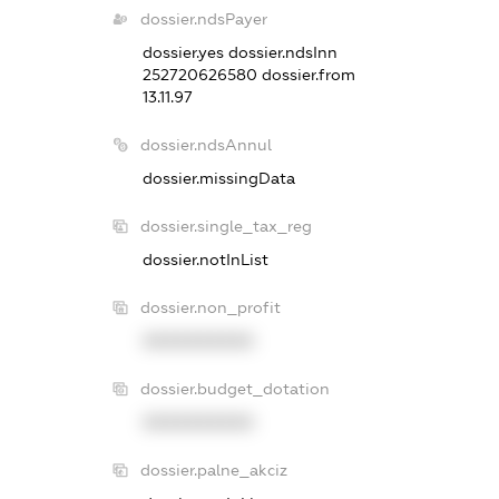
dossier.ndsPayer
dossier.yes
dossier.ndsInn
252720626580
dossier.from
13.11.97
dossier.ndsAnnul
dossier.missingData
dossier.single_tax_reg
dossier.notInList
dossier.non_profit
XXXXXXXXXX
dossier.budget_dotation
XXXXXXXXXX
dossier.palne_akciz