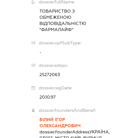
dossier.fullName:
ТОВАРИСТВО З
ОБМЕЖЕНОЮ
ВІДПОВІДАЛЬНІСТЮ
"ФАРМАЛАЙФ"
dossier.opfSubType:
-
dossier.edrpo:
25272063
dossier.regDate:
20.10.97
dossier.foundersAndBenef:
БІЛИЙ ІГОР
ОЛЕКСАНДРОВИЧ
dossier.founderAddress
УКРАЇНА,
03055, МІСТО КИЇВ, ВУЛИЦЯ