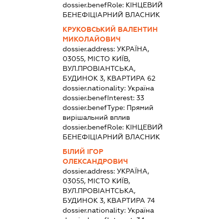
dossier.benefRole:
КІНЦЕВИЙ
БЕНЕФІЦІАРНИЙ ВЛАСНИК
КРУКОВСЬКИЙ ВАЛЕНТИН
МИКОЛАЙОВИЧ
dossier.address:
УКРАЇНА,
03055, МІСТО КИЇВ,
ВУЛ.ПРОВІАНТСЬКА,
БУДИНОК 3, КВАРТИРА 62
dossier.nationality:
Україна
dossier.benefInterest:
33
dossier.benefType:
Прямий
вирішальний вплив
dossier.benefRole:
КІНЦЕВИЙ
БЕНЕФІЦІАРНИЙ ВЛАСНИК
БІЛИЙ ІГОР
ОЛЕКСАНДРОВИЧ
dossier.address:
УКРАЇНА,
03055, МІСТО КИЇВ,
ВУЛ.ПРОВІАНТСЬКА,
БУДИНОК 3, КВАРТИРА 74
dossier.nationality:
Україна