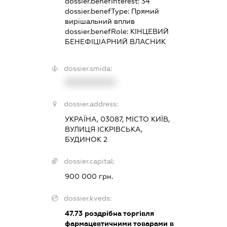
dossier.benefInterest:
34
dossier.benefType:
Прямий
вирішальний вплив
dossier.benefRole:
КІНЦЕВИЙ
БЕНЕФІЦІАРНИЙ ВЛАСНИК
dossier.smida:
XXXXXXXXXX
dossier.address:
УКРАЇНА, 03087, МІСТО КИЇВ,
ВУЛИЦЯ ІСКРІВСЬКА,
БУДИНОК 2
dossier.capital:
900 000 грн.
dossier.kveds:
47.73
роздрібна торгівля
фармацевтичними товарами в