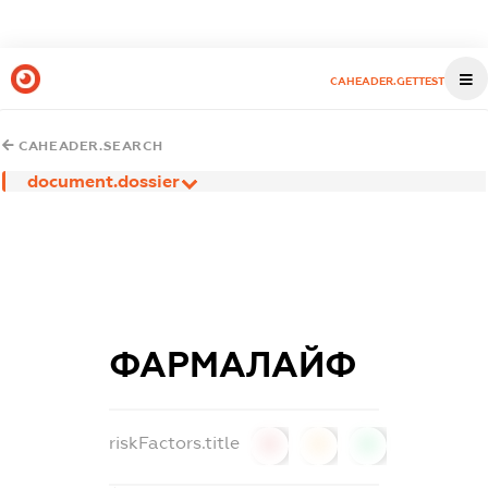
CAHEADER.GETTEST
CAHEADER.SEARCH
document.dossier
ФАРМАЛАЙФ
riskFactors.title
0
0
0