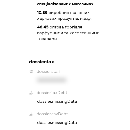
спеціалізованих магазинах
10.89
виробництво інших
харчових продуктів, н.в.і.у.
46.45
оптова торгівля
парфумними та косметичними
товарами
dossier.tax
dossier.staff
XXXXXXXXXX
dossier.taxDebt
dossier.missingData
dossier.esvDebt
dossier.missingData