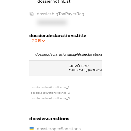
dossier.notInList
dossier.bigTaxPayerReg
XXXXXXXXXX
dossier.declarations.title
2019
dossier.declarations.pepName
dossier.declarations.personName
dossier.declarat
БІЛИЙ ІГОР
-
ОЛЕКСАНДРОВИЧ
dossier.declarations.license_1
dossier.declarations.license_2
dossier.declarations.license_3
dossier.sanctions
dossier.specSanctions