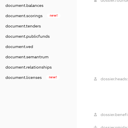
dossier.foun
document.balances
document.scorings
new!
document.tenders
document.publicfunds
document.ved
document.semantrum
document.relationships
document.licenses
new!
dossier.heads:
dossier.benefic
dossier.smida: