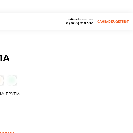
caHeader.contact
CAHEADER.GETTEST
0 (800) 210 102
ПА
0
0
НА ГРУПА