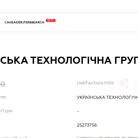
BETA
CAHEADER.PERSSEARCH
НСЬКА ТЕХНОЛОГІЧНА ГРУ
riskFactors.title
0
ame:
УКРАЇНСЬКА ТЕХНОЛОГІЧ
bType:
-
25273756