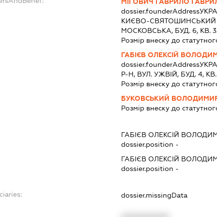
dersAndBenef:
МІГОВИЧ ГАВРИЛО ГАВР
dossier.founderAddress
УКРА
КИЄВО-СВЯТОШИНСЬКИЙ Р
МОСКОВСЬКА, БУД. 6, КВ. 3
Розмір внеску до статутног
ГАБІЄВ ОЛЕКСІЙ ВОЛОДИ
dossier.founderAddress
УКРА
Р-Н, ВУЛ. УЖВІЙ, БУД. 4, КВ
Розмір внеску до статутног
БУКОВСЬКИЙ ВОЛОДИМИР
Розмір внеску до статутног
ГАБІЄВ ОЛЕКСІЙ ВОЛОДИ
dossier.position -
ГАБІЄВ ОЛЕКСІЙ ВОЛОДИ
dossier.position -
iaries:
dossier.missingData
XXXXXXXXXX