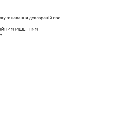
зку з:
надання декларацiй про
IЙНИМ РIШЕННЯМ
.