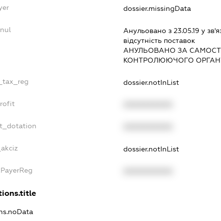
yer
dossier.missingData
nul
Анульовано з 23.05.19 у зв'я
вiдсутнiсть поставок
АНУЛЬОВАНО ЗА САМОСТ
КОНТРОЛЮЮЧОГО ОРГАНУ
e_tax_reg
dossier.notInList
rofit
XXXXXXXXXX
t_dotation
XXXXXXXXXX
_akciz
dossier.notInList
xPayerReg
XXXXXXXXXX
ions.title
ons.noData