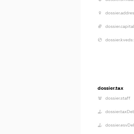
dossier.addres
dossier.capital
dossier.kveds:
dossier.tax
dossier.staff
dossier.taxDe
dossier.esvDe