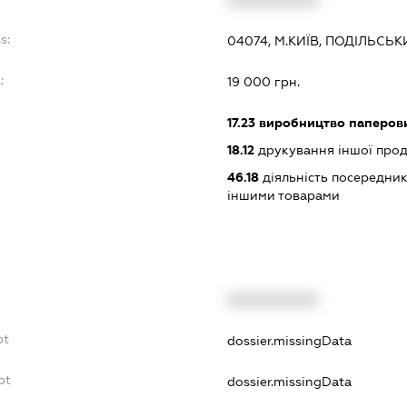
s:
04074, М.КИЇВ, ПОДІЛЬСЬ
:
19 000 грн.
17.23
виробництво паперови
18.12
друкування іншої прод
46.18
діяльність посередникі
іншими товарами
XXXXXXXXXX
bt
dossier.missingData
bt
dossier.missingData