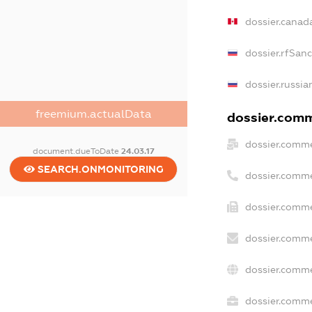
dossier.canad
dossier.rfSan
dossier.russia
freemium.actualData
dossier.comme
dossier.comme
document.dueToDate
24.03.17
SEARCH.ONMONITORING
dossier.comme
dossier.comme
dossier.comme
dossier.comme
dossier.comme