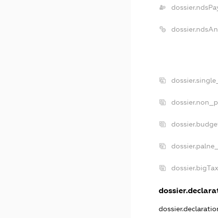
dossier.ndsPa
dossier.ndsAn
dossier.singl
dossier.non_p
dossier.budge
dossier.palne
dossier.bigTa
dossier.declarat
dossier.declarati