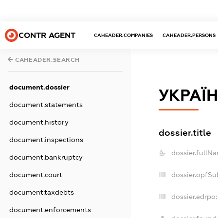
CONTR AGENT
CAHEADER.COMPANIES
CAHEADER.PERSONS
CAHEADER.SEARCH
document.dossier
УКРАЇ
document.statements
document.history
dossier.title
document.inspections
dossier.fullN
document.bankruptcy
dossier.opfSu
document.court
document.taxdebts
dossier.edrpo:
document.enforcements