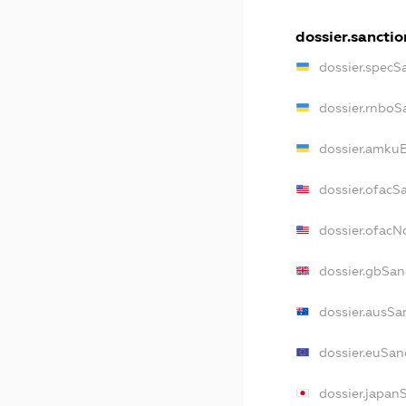
dossier.sanctio
dossier.specS
dossier.rnboS
dossier.amkuB
dossier.ofacS
dossier.ofac
dossier.gbSan
dossier.ausSa
dossier.euSan
dossier.japan