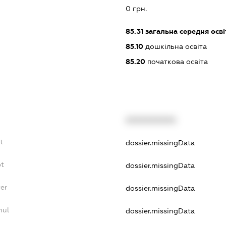
:
0 грн.
85.31
загальна середня осві
85.10
дошкільна освіта
85.20
початкова освіта
XXXXXXXXXX
t
dossier.missingData
bt
dossier.missingData
er
dossier.missingData
nul
dossier.missingData