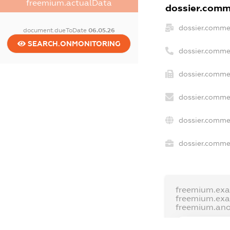
freemium.actualData
dossier.comme
dossier.comme
document.dueToDate
06.05.26
SEARCH.ONMONITORING
dossier.comme
dossier.commer
dossier.commer
dossier.commer
dossier.commer
freemium.exa
freemium.ex
freemium.an
FREEMIUM.D