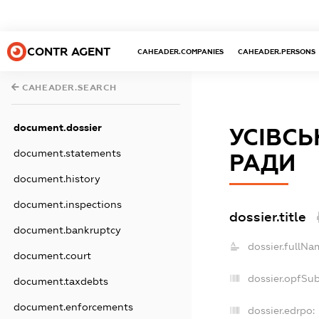
CONTR AGENT
CAHEADER.COMPANIES
CAHEADER.PERSONS
CAHEADER.SEARCH
document.dossier
УСІВСЬ
document.statements
РАДИ
document.history
document.inspections
dossier.title
document.bankruptcy
dossier.fullNa
document.court
dossier.opfSu
document.taxdebts
document.enforcements
dossier.edrpo: