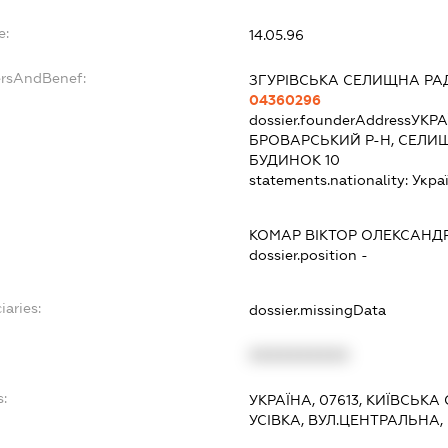
e:
14.05.96
ersAndBenef:
ЗГУРІВСЬКА СЕЛИЩНА РА
04360296
dossier.founderAddress
УКРА
БРОВАРСЬКИЙ Р-Н, СЕЛИЩЕ
БУДИНОК 10
statements.nationality:
Укра
КОМАР ВІКТОР ОЛЕКСАН
dossier.position -
iaries:
dossier.missingData
XXXXXXXXXX
s:
УКРАЇНА, 07613, КИЇВСЬКА
УСІВКА, ВУЛ.ЦЕНТРАЛЬНА,