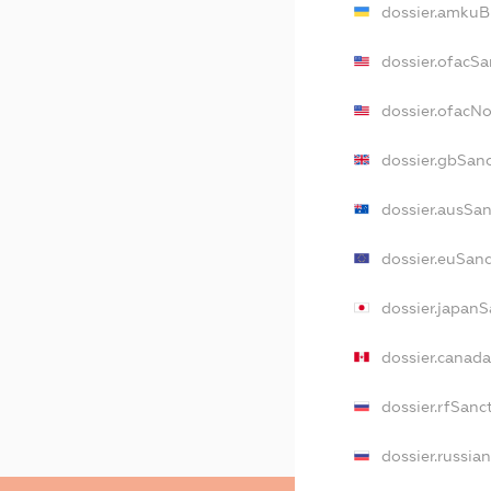
dossier.amkuB
dossier.ofacSa
dossier.ofacN
dossier.gbSan
dossier.ausSa
dossier.euSan
dossier.japanS
dossier.canad
dossier.rfSanc
dossier.russia