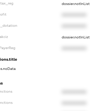
_tax_reg
dossier.notInList
ofit
XXXXXXXXXX
t_dotation
XXXXXXXXXX
akciz
dossier.notInList
xPayerReg
XXXXXXXXXX
ions.title
ons.noData
ns
anctions
XXXXXXXXXX
anctions
XXXXXXXXXX