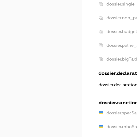
dossier.single
dossier.non_pr
dossier.budge
dossier.palne_
dossier.bigTa
dossier.declarat
dossier.declarati
dossier.sanctio
dossier.specS
dossier.rnboS