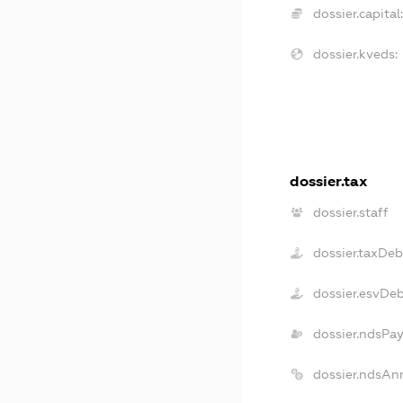
dossier.capital
dossier.kveds:
dossier.tax
dossier.staff
dossier.taxDeb
dossier.esvDe
dossier.ndsPay
dossier.ndsAn