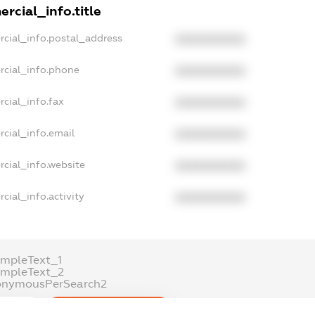
rcial_info.title
rcial_info.postal_address
XXXXXXXXXX
rcial_info.phone
XXXXXXXXXX
cial_info.fax
XXXXXXXXXX
cial_info.email
XXXXXXXXXX
cial_info.website
XXXXXXXXXX
cial_info.activity
XXXXXXXXXX
mpleText_1
ampleText_2
onymousPerSearch2
ETAILS
FREEMIUM.REGISTER