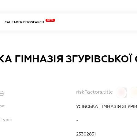
BETA
CAHEADER.PERSSEARCH
КА ГІМНАЗІЯ ЗГУРІВСЬКОЇ
riskFactors.title
0
0
me:
УСІВСЬКА ГІМНАЗІЯ ЗГУР
bType:
-
25302831