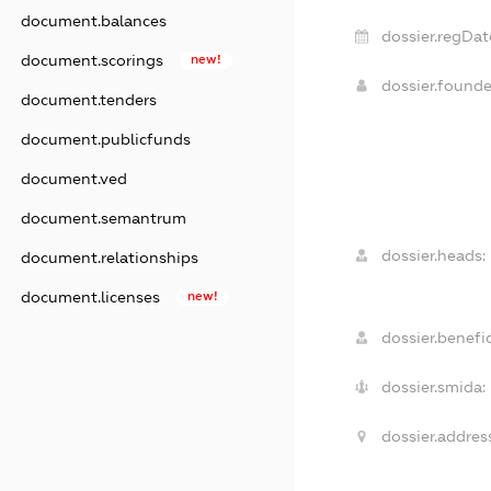
document.balances
dossier.regDat
document.scorings
new!
dossier.found
document.tenders
document.publicfunds
document.ved
document.semantrum
dossier.heads:
document.relationships
document.licenses
new!
dossier.benefic
dossier.smida:
dossier.addres