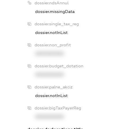
dossier.ndsAnnul
dossier.missingData
dossier.single_tax_reg
dossier.notInList
dossier.non_profit
XXXXXXXXXX
dossier.budget_dotation
XXXXXXXXXX
dossier.palne_akciz
dossier.notInList
dossier.bigTaxPayerReg
XXXXXXXXXX