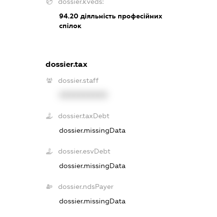
dossier.kveds:
94.20
діяльність професійних
спілок
dossier.tax
dossier.staff
XXXXXXXXXX
dossier.taxDebt
dossier.missingData
dossier.esvDebt
dossier.missingData
dossier.ndsPayer
dossier.missingData