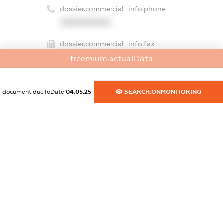
dossier.commercial_info.phone
XXXXXXXXXX
dossier.commercial_info.fax
XXXXXXXXXX
freemium.actualData
dossier.commercial_info.email
document.dueToDate
04.05.25
SEARCH.ONMONITORING
XXXXXXXXXX
dossier.commercial_info.website
XXXXXXXXXX
dossier.commercial_info.activity
XXXXXXXXXX
freemium.exampleText_1
freemium.exampleText_2
freemium.anonymousPerSearch2