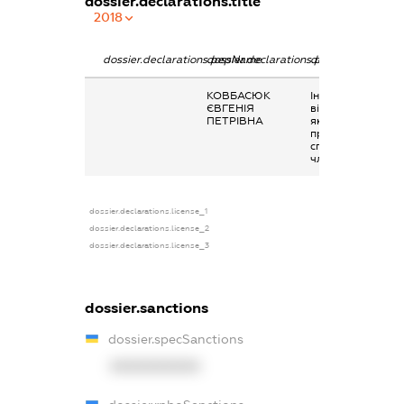
dossier.declarations.title
2018
dossier.declarations.pepName
dossier.declarations.personName
dossier.declarati
КОВБАСЮК
Інше, виплати чи
ЄВГЕНІЯ
відшкодування,
ПЕТРІВНА
які здійснюються
професійними
спілками своїм
членам
dossier.declarations.license_1
dossier.declarations.license_2
dossier.declarations.license_3
dossier.sanctions
dossier.specSanctions
XXXXXXXXXX