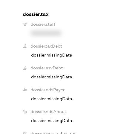
dossier.tax
dossier.staff
XXXXXXXXXX
dossier.taxDebt
dossier.missingData
dossier.esvDebt
dossier.missingData
dossier.ndsPayer
dossier.missingData
dossier.ndsAnnul
dossier.missingData
dossier.single_tax_reg