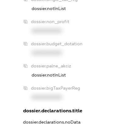
dossier.notInList
dossier.non_profit
XXXXXXXXXX
dossier.budget_dotation
XXXXXXXXXX
dossier.palne_akciz
dossier.notInList
dossier.bigTaxPayerReg
XXXXXXXXXX
dossier.declarations.title
dossier.declarations.noData