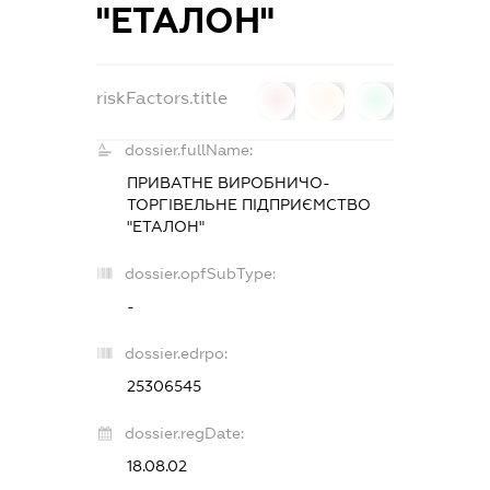
"ЕТАЛОН"
riskFactors.title
0
0
0
dossier.fullName:
ПРИВАТНЕ ВИРОБНИЧО-
ТОРГІВЕЛЬНЕ ПІДПРИЄМСТВО
"ЕТАЛОН"
dossier.opfSubType:
-
dossier.edrpo:
25306545
dossier.regDate:
18.08.02