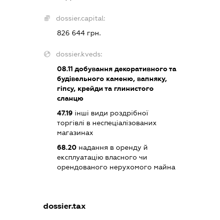
dossier.capital:
826 644 грн.
dossier.kveds:
08.11
добування декоративного та
будівельного каменю, вапняку,
гіпсу, крейди та глинистого
сланцю
47.19
інші види роздрібної
торгівлі в неспеціалізованих
магазинах
68.20
надання в оренду й
експлуатацію власного чи
орендованого нерухомого майна
dossier.tax