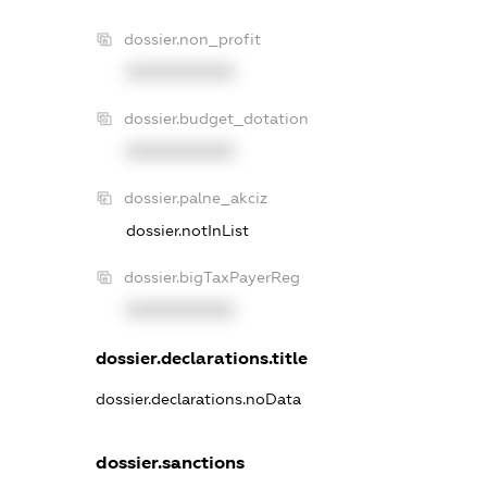
dossier.non_profit
XXXXXXXXXX
dossier.budget_dotation
XXXXXXXXXX
dossier.palne_akciz
dossier.notInList
dossier.bigTaxPayerReg
XXXXXXXXXX
dossier.declarations.title
dossier.declarations.noData
dossier.sanctions