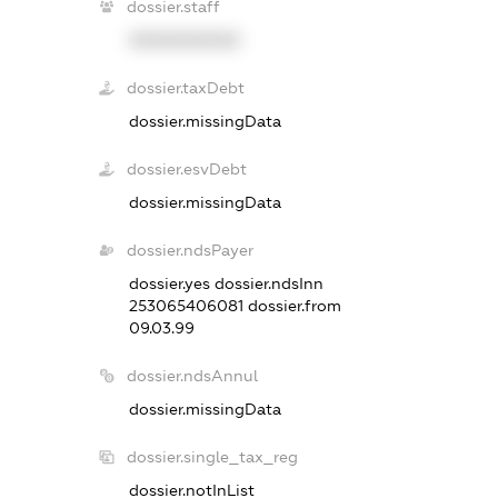
dossier.staff
XXXXXXXXXX
dossier.taxDebt
dossier.missingData
dossier.esvDebt
dossier.missingData
dossier.ndsPayer
dossier.yes
dossier.ndsInn
253065406081
dossier.from
09.03.99
dossier.ndsAnnul
dossier.missingData
dossier.single_tax_reg
dossier.notInList