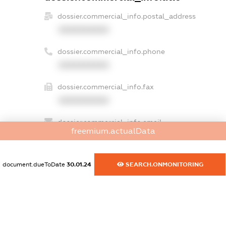
dossier.commercial_info.postal_address
XXXXXXXXXX
dossier.commercial_info.phone
XXXXXXXXXX
dossier.commercial_info.fax
XXXXXXXXXX
dossier.commercial_info.email
freemium.actualData
XXXXXXXXXX
dossier.commercial_info.website
document.dueToDate
30.01.24
SEARCH.ONMONITORING
XXXXXXXXXX
dossier.commercial_info.activity
XXXXXXXXXX