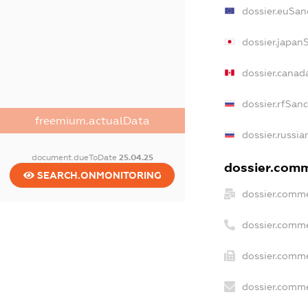
dossier.euSan
dossier.japan
dossier.canad
dossier.rfSan
freemium.actualData
dossier.russia
document.dueToDate
25.04.25
dossier.comme
SEARCH.ONMONITORING
dossier.comme
dossier.comme
dossier.comme
dossier.comme