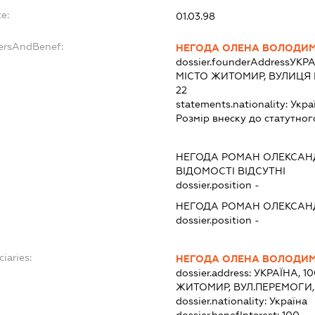
e:
01.03.98
dersAndBenef:
НЕГОДА ОЛЕНА ВОЛОДИМ
dossier.founderAddress
УКРА
МІСТО ЖИТОМИР, ВУЛИЦЯ 
22
statements.nationality:
Укра
Розмір внеску до статутног
НЕГОДА РОМАН ОЛЕКСА
ВІДОМОСТІ ВІДСУТНІ
dossier.position -
НЕГОДА РОМАН ОЛЕКСА
dossier.position -
ciaries:
НЕГОДА ОЛЕНА ВОЛОДИМ
dossier.address:
УКРАЇНА, 1
ЖИТОМИР, ВУЛ.ПЕРЕМОГИ,
dossier.nationality:
Україна