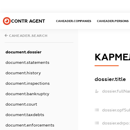
CONTR AGENT
CAHEADER.COMPANIES
CAHEADER.PERSONS
CAHEADER.SEARCH
document.dossier
КАРМЕ
document.statements
document.history
dossier.title
document.inspections
dossier.fullN
document.bankruptcy
document.court
dossier.opfSu
document.taxdebts
dossier.edrpo:
document.enforcements