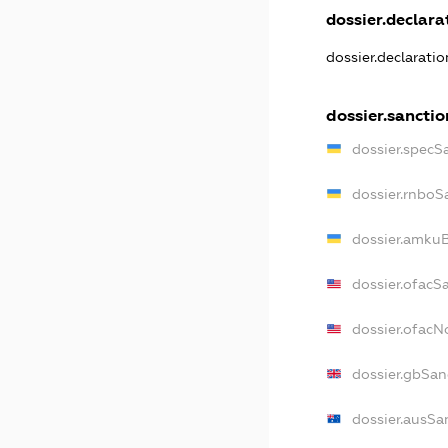
dossier.declarat
dossier.declarati
dossier.sanctio
dossier.specS
dossier.rnboS
dossier.amkuB
dossier.ofacS
dossier.ofac
dossier.gbSan
dossier.ausSa