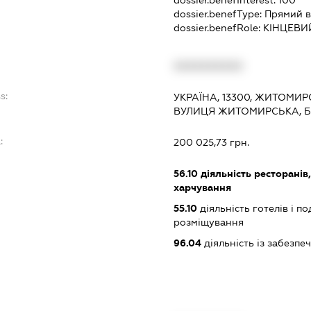
dossier.benefInterest:
100
dossier.benefType:
Прямий в
dossier.benefRole:
КІНЦЕВИ
XXXXXXXXXX
s:
УКРАЇНА, 13300, ЖИТОМИР
ВУЛИЦЯ ЖИТОМИРСЬКА, Б
:
200 025,73 грн.
56.10
діяльність ресторанів
харчування
55.10
діяльність готелів і п
розміщування
96.04
діяльність із забезп