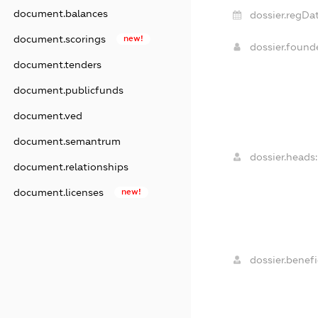
document.balances
dossier.regDat
document.scorings
new!
dossier.foun
document.tenders
document.publicfunds
document.ved
document.semantrum
dossier.heads:
document.relationships
document.licenses
new!
dossier.benefi