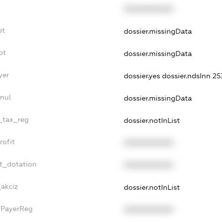
XXXXXXXXXX
bt
dossier.missingData
bt
dossier.missingData
yer
dossier.yes
dossier.ndsInn 
nul
dossier.missingData
e_tax_reg
dossier.notInList
rofit
XXXXXXXXXX
et_dotation
XXXXXXXXXX
_akciz
dossier.notInList
xPayerReg
XXXXXXXXXX