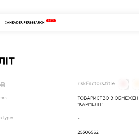
BETA
CAHEADER.PERSSEARCH
ЛІТ
riskFactors.title
0
ame:
ТОВАРИСТВО З ОБМЕЖЕН
"КАРМЕЛІТ"
bType:
-
25306562