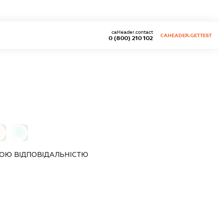
caHeader.contact
CAHEADER.GETTEST
0 (800) 210 102
0
0
ОЮ ВІДПОВІДАЛЬНІСТЮ