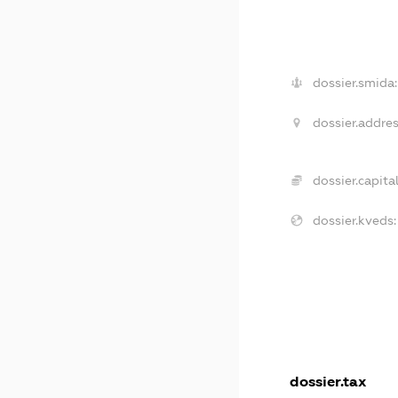
dossier.smida:
dossier.addres
dossier.capital
dossier.kveds:
dossier.tax