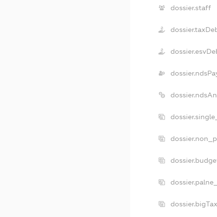
dossier.staff
dossier.taxDe
dossier.esvDe
dossier.ndsPa
dossier.ndsAn
dossier.singl
dossier.non_p
dossier.budg
dossier.palne
dossier.bigTa