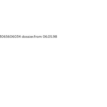
253065606034
dossier.from 06.05.98