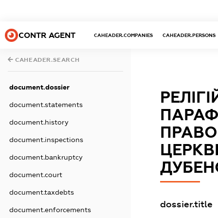
CONTR AGENT
CAHEADER.COMPANIES
CAHEADER.PERSONS
CAHEADER.SEARCH
document.dossier
РЕЛІГ
document.statements
ПАРАФІ
document.history
ПРАВО
document.inspections
ЦЕРКВ
document.bankruptcy
ДУБЕН
document.court
document.taxdebts
dossier.title
document.enforcements