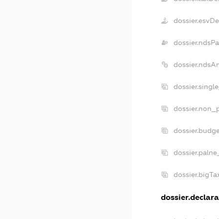
dossier.esvD
dossier.ndsPa
dossier.ndsA
dossier.singl
dossier.non_p
dossier.budg
dossier.palne
dossier.bigT
dossier.declara