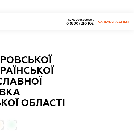
caHeader.contact
CAHEADER.GETTEST
0 (800) 210 102
КРОВСЬКОЇ
КРАЇНСЬКОЇ
СЛАВНОЇ
ІВКА
КОЇ ОБЛАСТІ
0
0