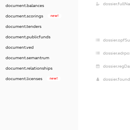
dossier.fullN
document.balances
document.scorings
new!
document.tenders
document.publicfunds
dossier.opfS
document.ved
dossier.edrpo
document.semantrum
dossier.regDa
document.relationships
document.licenses
new!
dossier.foun