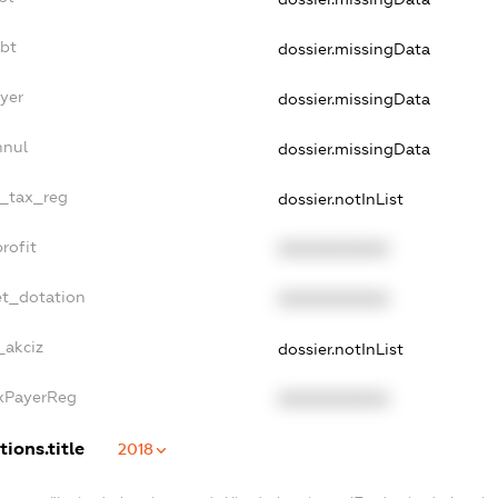
ebt
dossier.missingData
yer
dossier.missingData
nnul
dossier.missingData
e_tax_reg
dossier.notInList
rofit
XXXXXXXXXX
et_dotation
XXXXXXXXXX
_akciz
dossier.notInList
axPayerReg
XXXXXXXXXX
tions.title
2018