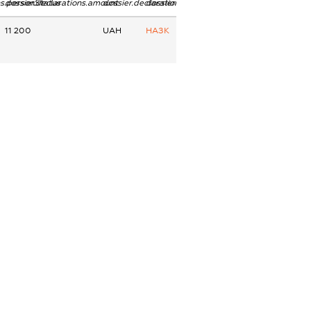
ns.personStatus
dossier.declarations.amount
dossier.declarations.currency
dossier.declarations.source
11 200
UAH
НАЗК