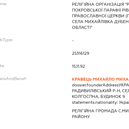
ame:
РЕЛІГІЙНА ОРГАНІЗАЦІЯ 
ПОКРОВСЬКОЇ ПАРАФІЇ РІВ
ПРАВОСЛАВНОЇ ЦЕРКВИ (
СЕЛА МИХАЙЛІВКА ДУБЕН
ОБЛАСТІ"
ubType:
-
:
25316129
te:
15.11.92
dersAndBenef:
КРАВЕЦЬ МИХАЙЛО МИХ
dossier.founderAddress
УКРА
РАДИВИЛІВСЬКИЙ Р-Н, СЕ
КОЛГОСПНА, БУДИНОК 9
statements.nationality:
Укра
РЕЛІГІЙНА ГРОМАДА С.М
РАЙОНУ