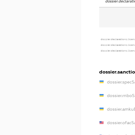
dossier.declara
dossier.declarations.licen
dossier.declarations.lice
dossier.declarations.lice
dossier.sancti
dossier.specS
dossier.rnbo
dossier.amku
dossier.ofacS