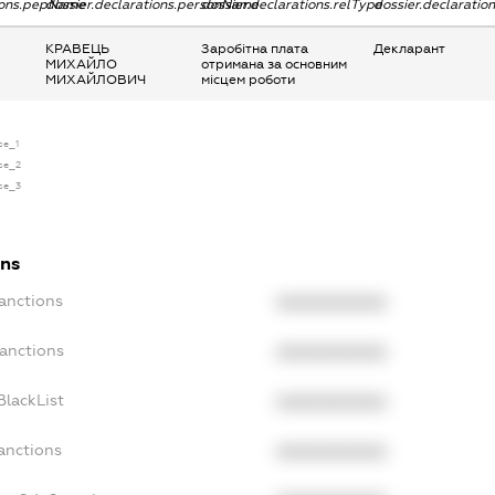
tions.pepName
dossier.declarations.personName
dossier.declarations.relType
dossier.declaratio
КРАВЕЦЬ
Заробітна плата
Декларант
МИХАЙЛО
отримана за основним
МИХАЙЛОВИЧ
місцем роботи
se_1
nse_2
nse_3
ons
anctions
XXXXXXXXXX
Sanctions
XXXXXXXXXX
BlackList
XXXXXXXXXX
anctions
XXXXXXXXXX