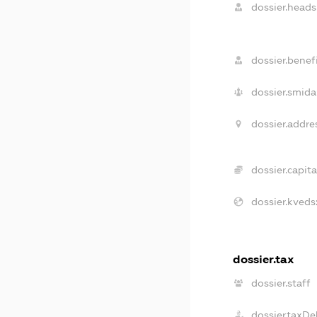
dossier.heads
dossier.benefi
dossier.smida
dossier.addre
dossier.capita
dossier.kveds
dossier.tax
dossier.staff
dossier.taxDe