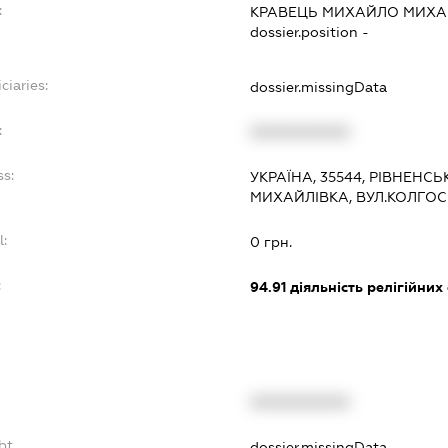
:
КРАВЕЦЬ МИХАЙЛО МИХ
dossier.position -
ciaries:
dossier.missingData
:
XXXXXXXXXX
ss:
УКРАЇНА, 35544, РІВНЕНС
МИХАЙЛІВКА, ВУЛ.КОЛГОС
l:
0 грн.
:
94.91
діяльність релігійних
XXXXXXXXXX
bt
dossier.missingData