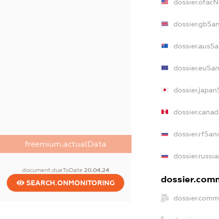
dossier.ofac
dossier.gbSa
dossier.ausSa
dossier.euSan
dossier.japan
dossier.cana
dossier.rfSan
freemium.actualData
dossier.russi
document.dueToDate
20.04.24
dossier.comm
SEARCH.ONMONITORING
dossier.comm